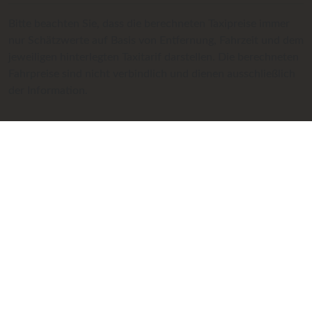
Bitte beachten Sie, dass die berechneten Taxipreise immer
nur Schätzwerte auf Basis von Entfernung, Fahrzeit und dem
jeweiligen hinterlegten Taxitarif darstellen. Die berechneten
Fahrpreise sind nicht verbindlich und dienen ausschließlich
der Information.