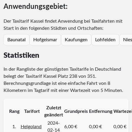
Anwendungsgebiet:
Der Taxitarif Kassel findet Anwendung bei Taxifahrten mit
Start in den folgenden Städten und Ortschaften:
Baunatal
Hofgeismar
Kaufungen
Lohfelden
Nies
Statistiken
In der Rangliste der günstigsten Taxitarife in Deutschland
belegt der Taxitarif Kassel Platz
238
von
351
.
Berechnungsgrundlage ist eine einfache Fahrt von 8
Kilometern im Tagtarif mit einer Wartezeit von 5 Minuten.
Zuletzt
Rang
Tarifort
Grundpreis
Entfernung
Warteze
geändert
2024-
1.
Helgoland
6,00 €
0,00 €
0,00 €
02-14