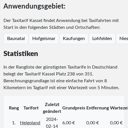
Anwendungsgebiet:
Der Taxitarif Kassel findet Anwendung bei Taxifahrten mit
Start in den folgenden Städten und Ortschaften:
Baunatal
Hofgeismar
Kaufungen
Lohfelden
Nies
Statistiken
In der Rangliste der günstigsten Taxitarife in Deutschland
belegt der Taxitarif Kassel Platz
238
von
351
.
Berechnungsgrundlage ist eine einfache Fahrt von 8
Kilometern im Tagtarif mit einer Wartezeit von 5 Minuten.
Zuletzt
Rang
Tarifort
Grundpreis
Entfernung
Warteze
geändert
2024-
1.
Helgoland
6,00 €
0,00 €
0,00 €
02-14