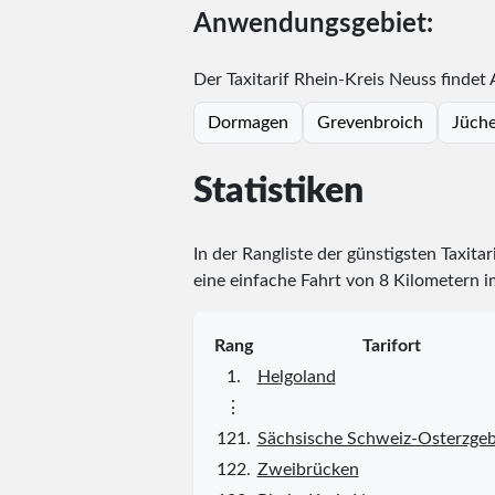
Anwendungsgebiet:
Der Taxitarif Rhein-Kreis Neuss findet
Dormagen
Grevenbroich
Jüch
Statistiken
In der Rangliste der günstigsten Taxita
eine einfache Fahrt von 8 Kilometern i
Rang
Tarifort
1.
Helgoland
⋮
121.
Sächsische Schweiz-Osterzgeb
122.
Zweibrücken