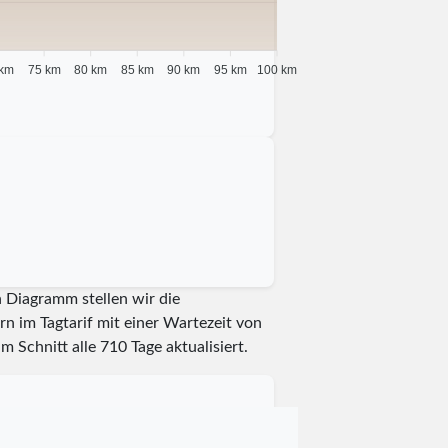
 km
75 km
80 km
85 km
90 km
95 km
100 km
n Diagramm stellen wir die
n im Tagtarif mit einer Wartezeit von
im Schnitt alle
710
Tage aktualisiert.