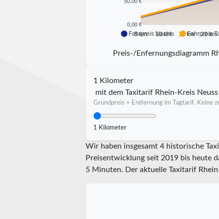
50,00 €
0,00 €
Fahrpreis Nachts
Fahrpreis T
5 km
10 km
15 km
20 km
Preis-/Enfernungsdiagramm Rh
1 Kilometer
mit dem Taxitarif Rhein-Kreis Neuss
Grundpreis + Entfernung im Tagtarif. Keine ze
1 Kilometer
Wir haben insgesamt 4 historische Taxi
Preisentwicklung seit 2019 bis heute d
5 Minuten.
Der aktuelle Taxitarif Rhein