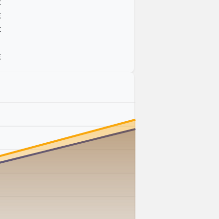
€
€
€
€