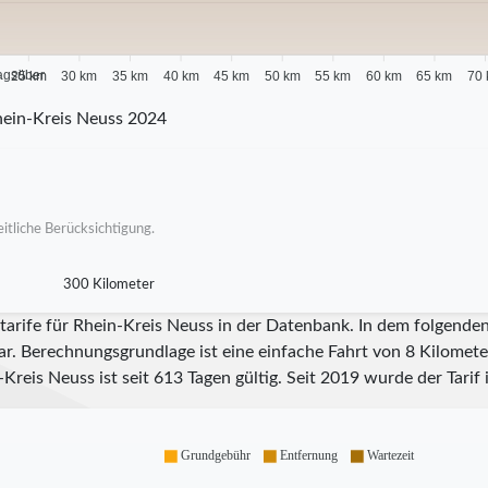
agsüber
25 km
30 km
35 km
40 km
45 km
50 km
55 km
60 km
65 km
70
ein-Kreis Neuss 2024
itliche Berücksichtigung.
300 Kilometer
tarife für Rhein-Kreis Neuss in der Datenbank. In dem folgende
ar. Berechnungsgrundlage ist eine einfache Fahrt von 8 Kilometer
-Kreis Neuss ist seit
613
Tagen gültig. Seit
2019
wurde der Tarif 
Grundgebühr
Entfernung
Wartezeit