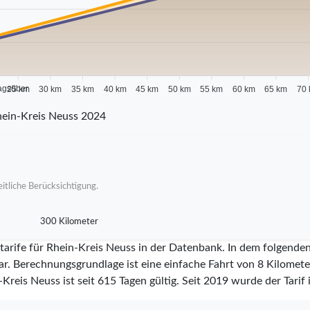
agsüber
25 km
30 km
35 km
40 km
45 km
50 km
55 km
60 km
65 km
70
ein-Kreis Neuss 2024
itliche Berücksichtigung.
300 Kilometer
tarife für Rhein-Kreis Neuss in der Datenbank. In dem folgende
ar. Berechnungsgrundlage ist eine einfache Fahrt von 8 Kilometer
-Kreis Neuss ist seit
615
Tagen gültig. Seit
2019
wurde der Tarif 