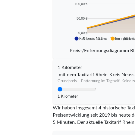
100,00 €
50,00 €
0,00 €
Fahrpreis Nachts
Fahrpreis T
5 km
10 km
15 km
20 km
Preis-/Enfernungsdiagramm Rh
1 Kilometer
mit dem Taxitarif Rhein-Kreis Neuss
Grundpreis + Entfernung im Tagtarif. Keine ze
1 Kilometer
Wir haben insgesamt 4 historische Taxi
Preisentwicklung seit 2019 bis heute d
5 Minuten.
Der aktuelle Taxitarif Rhein