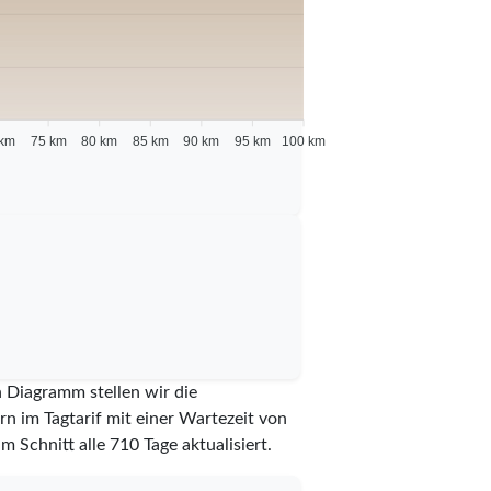
 km
75 km
80 km
85 km
90 km
95 km
100 km
n Diagramm stellen wir die
n im Tagtarif mit einer Wartezeit von
im Schnitt alle
710
Tage aktualisiert.