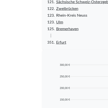
121.
Sächsische Schweiz-Osterzgeb
122.
Zweibrücken
123.
Rhein-Kreis Neuss
123.
Ulm
125.
Bremerhaven
⋮
351.
Erfurt
300,00 €
250,00 €
200,00 €
150,00 €