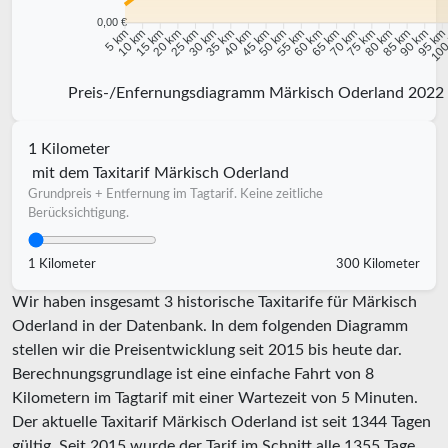
0,00 €
10 km
15 km
20 km
25 km
30 km
35 km
40 km
45 km
50 km
55 km
60 km
65 km
70 km
75 km
80 km
85 km
90 km
95 k
5 km
100
Preis-/Enfernungsdiagramm Märkisch Oderland 2022
1 Kilometer
mit dem Taxitarif Märkisch Oderland
Grundpreis + Entfernung im Tagtarif. Keine zeitliche
Berücksichtigung.
1 Kilometer
300 Kilometer
Wir haben insgesamt 3 historische Taxitarife für Märkisch
Oderland in der Datenbank. In dem folgenden Diagramm
stellen wir die Preisentwicklung seit 2015 bis heute dar.
Berechnungsgrundlage ist eine einfache Fahrt von 8
Kilometern im Tagtarif mit einer Wartezeit von 5 Minuten.
Der aktuelle Taxitarif Märkisch Oderland ist seit
1344
Tagen
gültig. Seit
2015
wurde der Tarif im Schnitt alle
1355
Tage