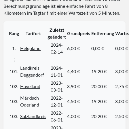
Berechnungsgrundlage ist eine einfache Fahrt von 8
Kilometern im Tagtarif mit einer Wartezeit von 5 Minuten.
Zuletzt
Rang
Tarifort
Grundpreis
Entfernung
Wartez
geändert
2024-
1.
Helgoland
6,00 €
0,00 €
0,00 €
02-14
⋮
Landkreis
2024-
101.
4,40 €
19,20 €
3,00 €
Deggendorf
11-01
2023-
102.
Havelland
3,90 €
20,00 €
2,75 €
03-01
Märkisch
2022-
103.
4,50 €
19,20 €
3,00 €
Oderland
12-01
2022-
103.
Salzlandkreis
4,00 €
20,20 €
2,50 €
06-01
2023-