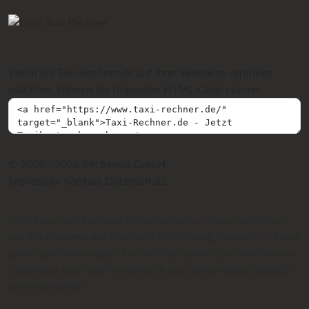
Wenn Sie Taxi-Rechner.de auf Ihrer Webseite verlinken
möchten, können Sie folgenden HTML-Code nutzen:
© 2009 - 2026 SIR Media GmbH
Impressum
Kontakt
Datenschutz
Bitte beachten Sie, dass die berechneten Taxipreise immer
nur Schätzwerte auf Basis von Entfernung, Fahrzeit und dem
jeweiligen hinterlegten Taxitarif darstellen. Die berechneten
Fahrpreise sind nicht verbindlich und dienen ausschließlich
der Information.