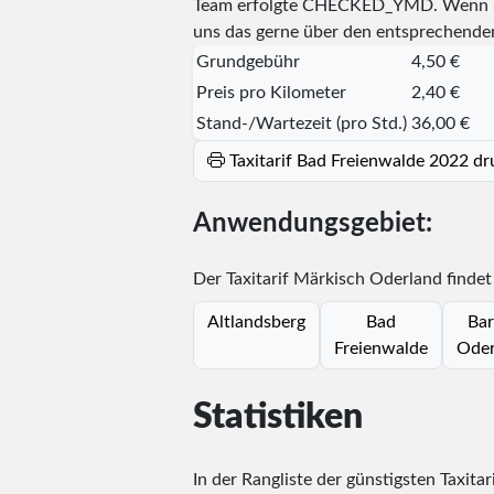
Team erfolgte
CHECKED_YMD
. Wenn I
uns das gerne über den entsprechende
Grundgebühr
4,50 €
Preis pro Kilometer
2,40 €
Stand-/Wartezeit (pro Std.)
36,00 €
Taxitarif Bad Freienwalde 2022 d
Anwendungsgebiet:
Der Taxitarif Märkisch Oderland finde
Altlandsberg
Bad
Bar
Freienwalde
Oder
Statistiken
In der Rangliste der günstigsten Taxita