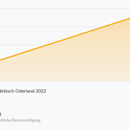
25 km
30 km
35 km
40 km
45 km
50 km
55 km
60 km
65 km
70
ärkisch Oderland 2022
d
itliche Berücksichtigung.