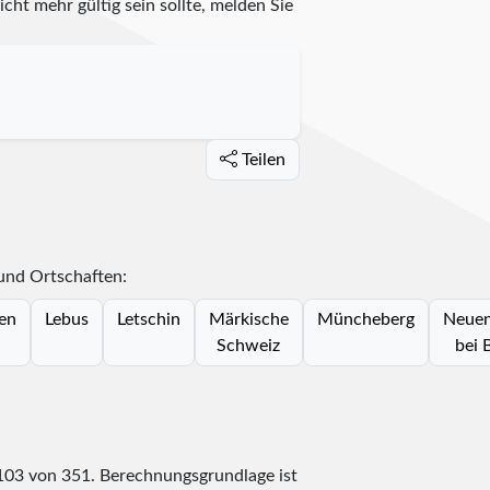
cht mehr gültig sein sollte, melden Sie
Teilen
 und Ortschaften:
en
Lebus
Letschin
Märkische
Müncheberg
Neue
Schweiz
bei 
103
von
351
. Berechnungsgrundlage ist