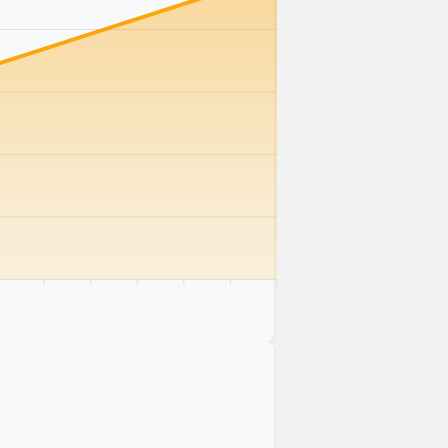
 km
75 km
80 km
85 km
90 km
95 km
100 km