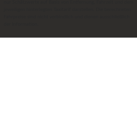
nur Schätzwerte auf Basis von Entfernung, Fahrzeit und dem
jeweiligen hinterlegten Taxitarif darstellen. Die berechneten
Fahrpreise sind nicht verbindlich und dienen ausschließlich
der Information.