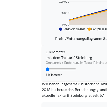
100,00 €
50,00 €
0,00 €
Fahrpreis Nachts
Fahrpreis T
5 km
10 km
15 km
20 km
Preis-/Enfernungsdiagramm St
1 Kilometer
mit dem Taxitarif Steinburg
Grundpreis + Entfernung im Tagtarif. Keine ze
1 Kilometer
Wir haben insgesamt 3 historische Taxi
2018 bis heute dar. Berechnungsgrundla
aktuelle Taxitarif Steinburg ist seit
67
T