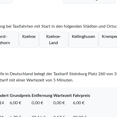
ng bei Taxifahrten mit Start in den folgenden Städten und Ortsc
rst-
Itzehoe
Itzehoe-
Kellinghusen
Krempe
zhorn
Land
ife in Deutschland belegt der Taxitarif Steinburg Platz
260
von
3
tarif mit einer Wartezeit von 5 Minuten.
ndert
Grundpreis
Entfernung
Wartezeit
Fahrpreis
14
6,00 €
0,00 €
0,00 €
6,00 €