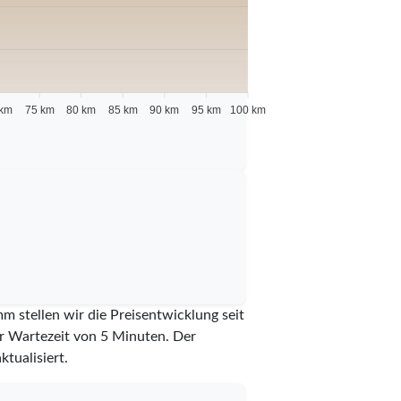
 km
75 km
80 km
85 km
90 km
95 km
100 km
m stellen wir die Preisentwicklung seit
er Wartezeit von 5 Minuten.
Der
ktualisiert.