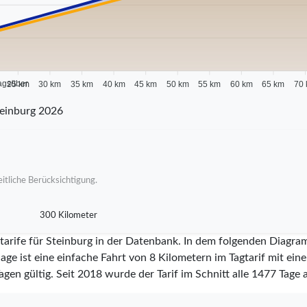
agsüber
25 km
30 km
35 km
40 km
45 km
50 km
55 km
60 km
65 km
70
einburg 2026
itliche Berücksichtigung.
300 Kilometer
tarife für Steinburg in der Datenbank. In dem folgenden Diagram
ge ist eine einfache Fahrt von 8 Kilometern im Tagtarif mit ein
agen gültig. Seit
2018
wurde der Tarif im Schnitt alle
1477
Tage a