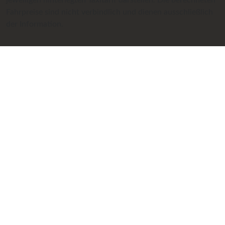
jeweiligen hinterlegten Taxitarif darstellen. Die berechneten
Fahrpreise sind nicht verbindlich und dienen ausschließlich
der Information.