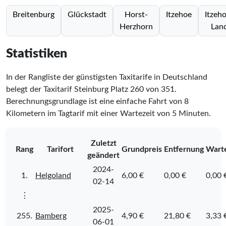
Breitenburg
Glückstadt
Horst-
Itzehoe
Itzeh
Herzhorn
Lan
Statistiken
In der Rangliste der günstigsten Taxitarife in Deutschland
belegt der Taxitarif Steinburg Platz
260
von
351
.
Berechnungsgrundlage ist eine einfache Fahrt von 8
Kilometern im Tagtarif mit einer Wartezeit von 5 Minuten.
Zuletzt
Rang
Tarifort
Grundpreis
Entfernung
Warte
geändert
2024-
1.
Helgoland
6,00 €
0,00 €
0,00 
02-14
⋮
2025-
255.
Bamberg
4,90 €
21,80 €
3,33 
06-01