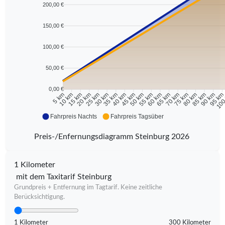
200,00 €
150,00 €
100,00 €
50,00 €
0,00 €
10 km
15 km
20 km
25 km
30 km
35 km
40 km
45 km
50 km
55 km
60 km
65 km
70 km
75 km
80 km
85 km
90 km
95 k
5 km
100
Fahrpreis Nachts
Fahrpreis Tagsüber
Preis-/Enfernungsdiagramm Steinburg 2026
1 Kilometer
mit dem Taxitarif Steinburg
Grundpreis + Entfernung im Tagtarif. Keine zeitliche
Berücksichtigung.
1 Kilometer
300 Kilometer