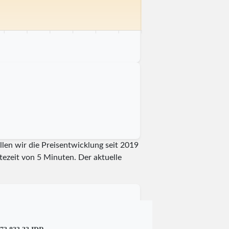
0 km
75 km
80 km
85 km
90 km
95 km
100 km
llen wir die Preisentwicklung seit 2019
rtezeit von 5 Minuten.
Der aktuelle