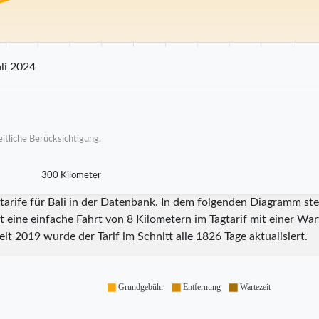
0 km
25 km
30 km
35 km
40 km
45 km
50 km
55 km
60 km
65 km
7
li 2024
itliche Berücksichtigung.
300 Kilometer
tarife für Bali in der Datenbank. In dem folgenden Diagramm ste
t eine einfache Fahrt von 8 Kilometern im Tagtarif mit einer Wa
eit
2019
wurde der Tarif im Schnitt alle
1826
Tage aktualisiert.
Grundgebühr
Entfernung
Wartezeit