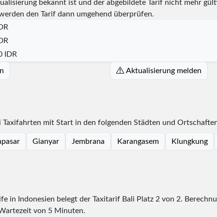
alisierung bekannt ist und der abgebildete Tarif nicht mehr gülti
werden den Tarif dann umgehend überprüfen.
IDR
IDR
0 IDR
n
Aktualisierung melden
i Taxifahrten mit Start in den folgenden Städten und Ortschaften
pasar
Gianyar
Jembrana
Karangasem
Klungkung
ife in Indonesien belegt der Taxitarif Bali Platz
2
von
2
. Berechnu
 Wartezeit von 5 Minuten.