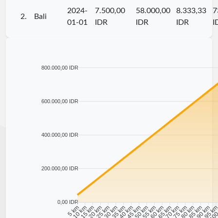
2024-
7.500,00
58.000,00
8.333,33
7
2.
Bali
01-01
IDR
IDR
IDR
I
800.000,00 IDR
600.000,00 IDR
400.000,00 IDR
200.000,00 IDR
0,00 IDR
10 km
15 km
20 km
25 km
30 km
35 km
40 km
45 km
50 km
55 km
60 km
65 km
70 km
75 km
80 km
85 km
90 km
95 k
5 km
100