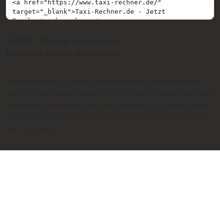
© 2009 - 2026 SIR Media GmbH
Impressum
Kontakt
Datenschutz
Bitte beachten Sie, dass die berechneten Taxipreise immer
nur Schätzwerte auf Basis von Entfernung, Fahrzeit und dem
jeweiligen hinterlegten Taxitarif darstellen. Die berechneten
Fahrpreise sind nicht verbindlich und dienen ausschließlich
der Information.