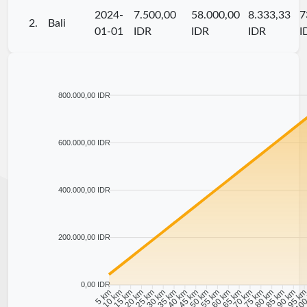
2024-
7.500,00
58.000,00
8.333,33
7
2.
Bali
01-01
IDR
IDR
IDR
I
800.000,00 IDR
600.000,00 IDR
400.000,00 IDR
200.000,00 IDR
0,00 IDR
10 km
15 km
20 km
25 km
30 km
35 km
40 km
45 km
50 km
55 km
60 km
65 km
70 km
75 km
80 km
85 km
90 km
95 k
5 km
100