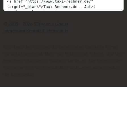
© 2009 - 2026 SIR Media GmbH
Impressum
Kontakt
Datenschutz
Bitte beachten Sie, dass die berechneten Taxipreise immer
nur Schätzwerte auf Basis von Entfernung, Fahrzeit und dem
jeweiligen hinterlegten Taxitarif darstellen. Die berechneten
Fahrpreise sind nicht verbindlich und dienen ausschließlich
der Information.