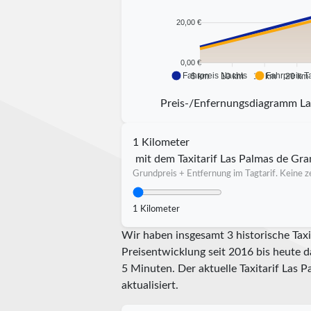
20,00 €
0,00 €
Fahrpreis Nachts
Fahrpreis T
5 km
10 km
15 km
20 km
Preis-/Enfernungsdiagramm La
1 Kilometer
mit dem Taxitarif Las Palmas de Gra
Grundpreis + Entfernung im Tagtarif. Keine ze
1 Kilometer
Wir haben insgesamt 3 historische Taxi
Preisentwicklung seit 2016 bis heute d
5 Minuten.
Der aktuelle Taxitarif Las 
aktualisiert.