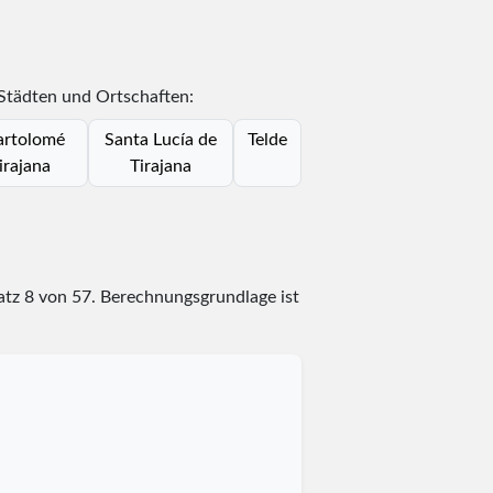
 Städten und Ortschaften:
artolomé
Santa Lucía de
Telde
irajana
Tirajana
latz
8
von
57
. Berechnungsgrundlage ist