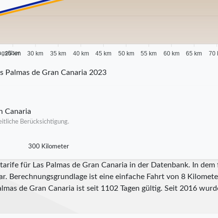
agsüber
25 km
30 km
35 km
40 km
45 km
50 km
55 km
60 km
65 km
70
s Palmas de Gran Canaria 2023
n Canaria
itliche Berücksichtigung.
300 Kilometer
tarife für Las Palmas de Gran Canaria in der Datenbank. In dem
ar. Berechnungsgrundlage ist eine einfache Fahrt von 8 Kilometer
Palmas de Gran Canaria ist seit
1102
Tagen gültig. Seit
2016
wurde 