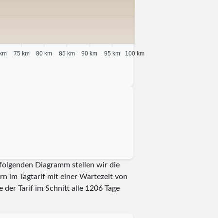
 km
75 km
80 km
85 km
90 km
95 km
100 km
 folgenden Diagramm stellen wir die
n im Tagtarif mit einer Wartezeit von
der Tarif im Schnitt alle
1206
Tage