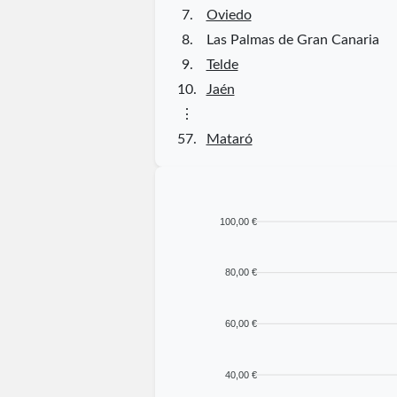
7.
Oviedo
8.
Las Palmas de Gran Canaria
9.
Telde
10.
Jaén
⋮
57.
Mataró
100,00 €
80,00 €
60,00 €
40,00 €