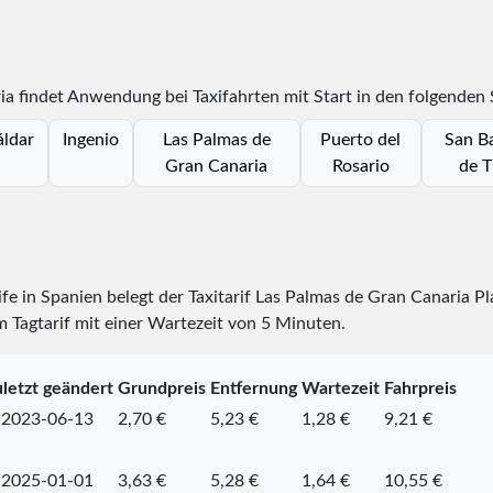
ia findet Anwendung bei Taxifahrten mit Start in den folgenden
ldar
Ingenio
Las Palmas de
Puerto del
San B
Gran Canaria
Rosario
de T
rife in Spanien belegt der Taxitarif Las Palmas de Gran Canaria P
m Tagtarif mit einer Wartezeit von 5 Minuten.
letzt geändert
Grundpreis
Entfernung
Wartezeit
Fahrpreis
2023-06-13
2,70 €
5,23 €
1,28 €
9,21 €
2025-01-01
3,63 €
5,28 €
1,64 €
10,55 €