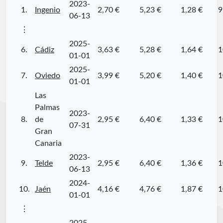
2023-
1.
Ingenio
2,70 €
5,23 €
1,28 €
9
06-13
⋮
2025-
6.
Cádiz
3,63 €
5,28 €
1,64 €
1
01-01
2025-
7.
Oviedo
3,99 €
5,20 €
1,40 €
1
01-01
Las
Palmas
2023-
8.
de
2,95 €
6,40 €
1,33 €
1
07-31
Gran
Canaria
2023-
9.
Telde
2,95 €
6,40 €
1,36 €
1
06-13
2024-
10.
Jaén
4,16 €
4,76 €
1,87 €
1
01-01
⋮