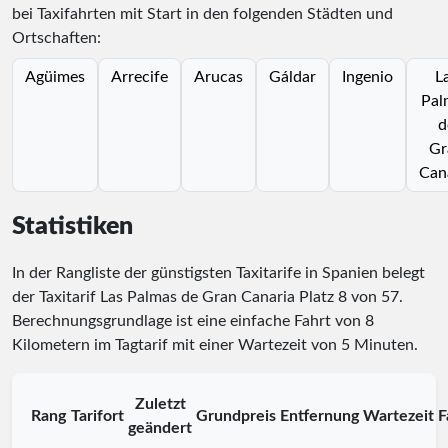
bei Taxifahrten mit Start in den folgenden Städten und
Ortschaften:
Agüimes
Arrecife
Arucas
Gáldar
Ingenio
L
Pal
d
Gr
Can
Statistiken
In der Rangliste der günstigsten Taxitarife in Spanien belegt
der Taxitarif Las Palmas de Gran Canaria Platz
8
von
57
.
Berechnungsgrundlage ist eine einfache Fahrt von 8
Kilometern im Tagtarif mit einer Wartezeit von 5 Minuten.
Zuletzt
Rang
Tarifort
Grundpreis
Entfernung
Wartezeit
F
geändert