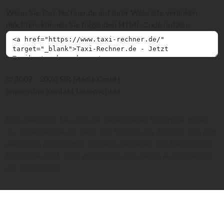
Wenn Sie Taxi-Rechner.de auf Ihrer Webseite verlinken
möchten, können Sie folgenden HTML-Code nutzen:
© 2009 - 2026 SIR Media GmbH
Impressum
Kontakt
Datenschutz
Bitte beachten Sie, dass die berechneten Taxipreise immer
nur Schätzwerte auf Basis von Entfernung, Fahrzeit und dem
jeweiligen hinterlegten Taxitarif darstellen. Die berechneten
Fahrpreise sind nicht verbindlich und dienen ausschließlich
der Information.