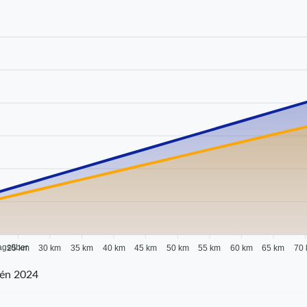
agsüber
25 km
30 km
35 km
40 km
45 km
50 km
55 km
60 km
65 km
70
aén 2024