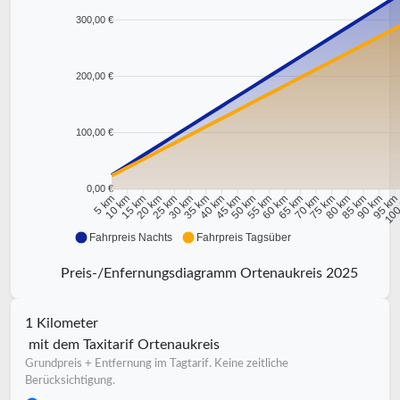
300,00 €
200,00 €
100,00 €
0,00 €
10 km
15 km
20 km
25 km
30 km
35 km
40 km
45 km
50 km
55 km
60 km
65 km
70 km
75 km
80 km
85 km
90 km
95 k
5 km
100
Fahrpreis Nachts
Fahrpreis Tagsüber
Preis-/Enfernungsdiagramm Ortenaukreis 2025
1 Kilometer
mit dem Taxitarif Ortenaukreis
Grundpreis + Entfernung im Tagtarif. Keine zeitliche
Berücksichtigung.