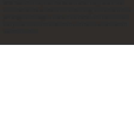
Bitte beachten Sie, dass die berechneten Taxipreise immer
nur Schätzwerte auf Basis von Entfernung, Fahrzeit und dem
jeweiligen hinterlegten Taxitarif darstellen. Die berechneten
Fahrpreise sind nicht verbindlich und dienen ausschließlich
der Information.