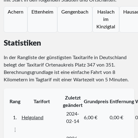
mit Start in den folgenden Städten und Ortschaften:
Achern
Ettenheim
Gengenbach
Haslach
Hausa
im
Kinzigtal
Statistiken
In der Rangliste der günstigsten Taxitarife in Deutschland
belegt der Taxitarif Ortenaukreis Platz
347
von
351
.
Berechnungsgrundlage ist eine einfache Fahrt von 8
Kilometern im Tagtarif mit einer Wartezeit von 5 Minuten.
Zuletzt
Rang
Tarifort
Grundpreis
Entfernung
W
geändert
2024-
1.
Helgoland
6,00 €
0,00 €
0
02-14
⋮