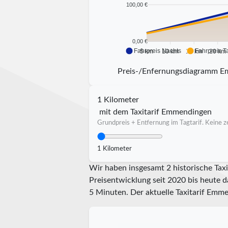
100,00 €
0,00 €
Fahrpreis Nachts
Fahrpreis T
5 km
10 km
15 km
20 km
Preis-/Enfernungsdiagramm 
1 Kilometer
mit dem Taxitarif Emmendingen
Grundpreis + Entfernung im Tagtarif. Keine ze
1 Kilometer
Wir haben insgesamt 2 historische Tax
Preisentwicklung seit 2020 bis heute d
5 Minuten.
Der aktuelle Taxitarif Emme