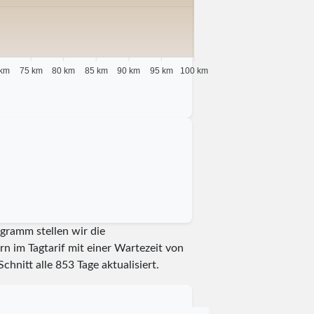
 km
75 km
80 km
85 km
90 km
95 km
100 km
gramm stellen wir die
n im Tagtarif mit einer Wartezeit von
Schnitt alle
853
Tage aktualisiert.