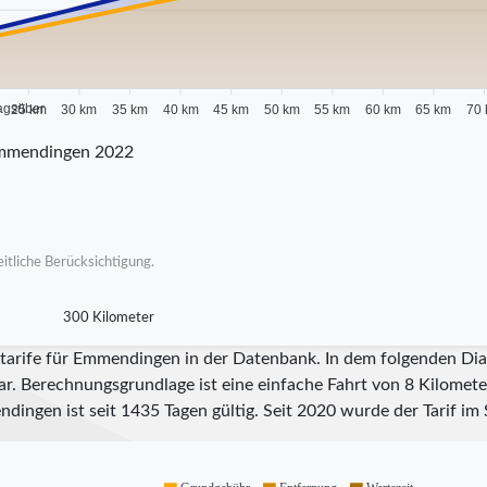
agsüber
25 km
30 km
35 km
40 km
45 km
50 km
55 km
60 km
65 km
70
Emmendingen 2022
itliche Berücksichtigung.
300 Kilometer
itarife für Emmendingen in der Datenbank. In dem folgenden Dia
ar. Berechnungsgrundlage ist eine einfache Fahrt von 8 Kilometer
ndingen ist seit
1435
Tagen gültig. Seit
2020
wurde der Tarif im 