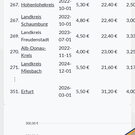
2022-
267.
Hohenlohekreis
5,30 €
22,40 €
2,5
10-01
Landkreis
2022-
267.
4,80 €
22,40 €
3,0
Schaumburg
10-01
Landkreis
2023-
269.
4,50 €
22,40 €
3,3
Freudenstadt
07-01
Alb-Donau-
2022-
270.
4,00 €
23,00 €
3,2
Kreis
11-15
Landkreis
2024-
271.
5,50 €
21,60 €
3,1
Miesbach
12-01
⋮
2026-
351.
Erfurt
5,50 €
31,20 €
4,0
03-01
300,00 €