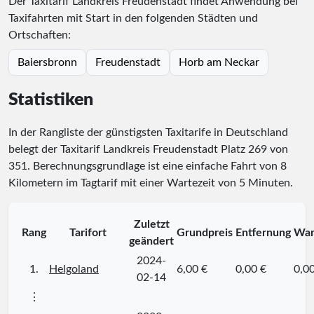
Der Taxitarif Landkreis Freudenstadt findet Anwendung bei
Taxifahrten mit Start in den folgenden Städten und
Ortschaften:
Baiersbronn
Freudenstadt
Horb am Neckar
Statistiken
In der Rangliste der günstigsten Taxitarife in Deutschland
belegt der Taxitarif Landkreis Freudenstadt Platz
269
von
351
. Berechnungsgrundlage ist eine einfache Fahrt von 8
Kilometern im Tagtarif mit einer Wartezeit von 5 Minuten.
Zuletzt
Rang
Tarifort
Grundpreis
Entfernung
War
geändert
2024-
1.
Helgoland
6,00 €
0,00 €
0,0
02-14
⋮