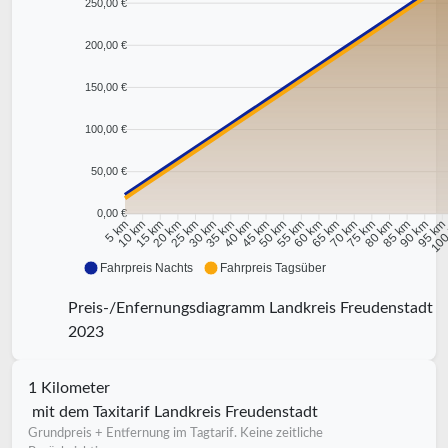
250,00 €
200,00 €
150,00 €
100,00 €
50,00 €
0,00 €
10 km
15 km
20 km
25 km
30 km
35 km
40 km
45 km
50 km
55 km
60 km
65 km
70 km
75 km
80 km
85 km
90 km
95 k
5 km
100
Fahrpreis Nachts
Fahrpreis Tagsüber
Preis-/Enfernungsdiagramm Landkreis Freudenstadt
2023
1 Kilometer
mit dem Taxitarif Landkreis Freudenstadt
Grundpreis + Entfernung im Tagtarif. Keine zeitliche