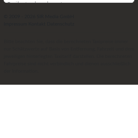
© 2009 - 2026 SIR Media GmbH
Impressum
Kontakt
Datenschutz
Bitte beachten Sie, dass die berechneten Taxipreise immer
nur Schätzwerte auf Basis von Entfernung, Fahrzeit und dem
jeweiligen hinterlegten Taxitarif darstellen. Die berechneten
Fahrpreise sind nicht verbindlich und dienen ausschließlich
der Information.