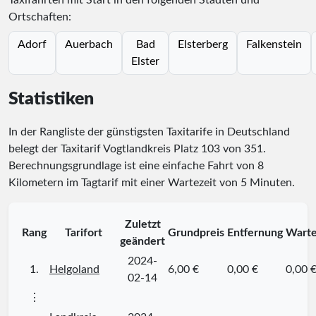
Taxifahrten mit Start in den folgenden Städten und
Ortschaften:
Adorf
Auerbach
Bad
Elsterberg
Falkenstein
Elster
Statistiken
In der Rangliste der günstigsten Taxitarife in Deutschland
belegt der Taxitarif Vogtlandkreis Platz
103
von
351
.
Berechnungsgrundlage ist eine einfache Fahrt von 8
Kilometern im Tagtarif mit einer Wartezeit von 5 Minuten.
Zuletzt
Rang
Tarifort
Grundpreis
Entfernung
Warte
geändert
2024-
1.
Helgoland
6,00 €
0,00 €
0,00 
02-14
⋮