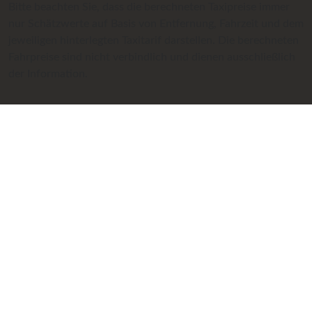
Bitte beachten Sie, dass die berechneten Taxipreise immer
nur Schätzwerte auf Basis von Entfernung, Fahrzeit und dem
jeweiligen hinterlegten Taxitarif darstellen. Die berechneten
Fahrpreise sind nicht verbindlich und dienen ausschließlich
der Information.