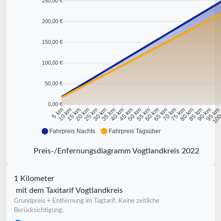
250,00 €
200,00 €
150,00 €
100,00 €
50,00 €
0,00 €
10 km
15 km
20 km
25 km
30 km
35 km
40 km
45 km
50 km
55 km
60 km
65 km
70 km
75 km
80 km
85 km
90 km
95 k
5 km
100
Fahrpreis Nachts
Fahrpreis Tagsüber
Preis-/Enfernungsdiagramm Vogtlandkreis 2022
1 Kilometer
mit dem Taxitarif Vogtlandkreis
Grundpreis + Entfernung im Tagtarif. Keine zeitliche
Berücksichtigung.