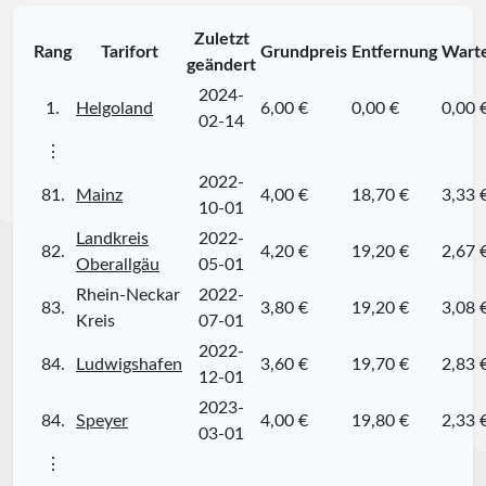
Zuletzt
Rang
Tarifort
Grundpreis
Entfernung
Warte
geändert
2024-
1.
Helgoland
6,00 €
0,00 €
0,00 
02-14
⋮
2022-
81.
Mainz
4,00 €
18,70 €
3,33 
10-01
Landkreis
2022-
82.
4,20 €
19,20 €
2,67 
Oberallgäu
05-01
Rhein-Neckar
2022-
83.
3,80 €
19,20 €
3,08 
Kreis
07-01
2022-
84.
Ludwigshafen
3,60 €
19,70 €
2,83 
12-01
2023-
84.
Speyer
4,00 €
19,80 €
2,33 
03-01
⋮