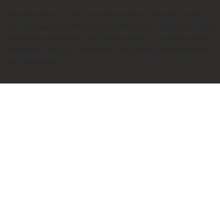
Bitte beachten Sie, dass die berechneten Taxipreise immer
nur Schätzwerte auf Basis von Entfernung, Fahrzeit und dem
jeweiligen hinterlegten Taxitarif darstellen. Die berechneten
Fahrpreise sind nicht verbindlich und dienen ausschließlich
der Information.