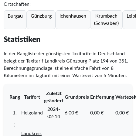
Ortschaften:
Burgau
Günzburg
Ichenhausen
Krumbach
Leip
(Schwaben)
Statistiken
In der Rangliste der günstigsten Taxitarife in Deutschland
belegt der Taxitarif Landkreis Günzburg Platz
194
von
351
.
Berechnungsgrundlage ist eine einfache Fahrt von 8
Kilometern im Tagtarif mit einer Wartezeit von 5 Minuten.
Zuletzt
Rang
Tarifort
Grundpreis
Entfernung
Wartezei
geändert
2024-
1.
Helgoland
6,00 €
0,00 €
0,00 €
02-14
⋮
Landkreis