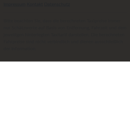
Impressum
Kontakt
Datenschutz
Bitte beachten Sie, dass die berechneten Taxipreise immer
nur Schätzwerte auf Basis von Entfernung, Fahrzeit und dem
jeweiligen hinterlegten Taxitarif darstellen. Die berechneten
Fahrpreise sind nicht verbindlich und dienen ausschließlich
der Information.