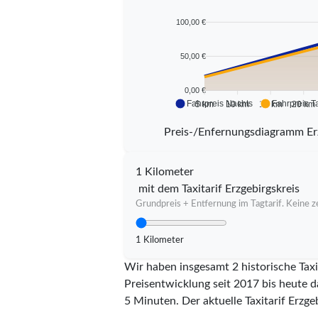
100,00 €
50,00 €
0,00 €
Fahrpreis Nachts
Fahrpreis T
5 km
10 km
15 km
20 km
Preis-/Enfernungsdiagramm Er
1 Kilometer
mit dem Taxitarif Erzgebirgskreis
Grundpreis + Entfernung im Tagtarif. Keine ze
1 Kilometer
Wir haben insgesamt 2 historische Taxi
Preisentwicklung seit 2017 bis heute d
5 Minuten.
Der aktuelle Taxitarif Erzgeb