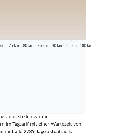
 km
75 km
80 km
85 km
90 km
95 km
100 km
agramm stellen wir die
n im Tagtarif mit einer Wartezeit von
chnitt alle
2739
Tage aktualisiert.