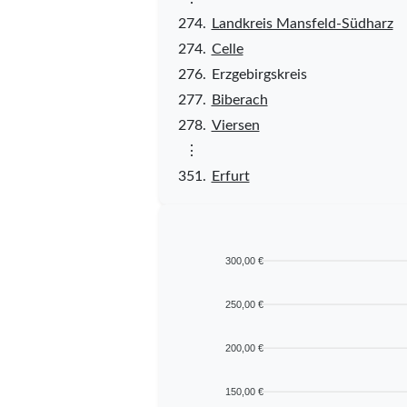
274.
Landkreis Mansfeld-Südharz
274.
Celle
276.
Erzgebirgskreis
277.
Biberach
278.
Viersen
⋮
351.
Erfurt
300,00 €
250,00 €
200,00 €
150,00 €