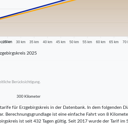
agsüber
25 km
30 km
35 km
40 km
45 km
50 km
55 km
60 km
65 km
70
zgebirgskreis 2025
itliche Berücksichtigung.
300 Kilometer
tarife für Erzgebirgskreis in der Datenbank. In dem folgenden Di
ar. Berechnungsgrundlage ist eine einfache Fahrt von 8 Kilometer
irgskreis ist seit
432
Tagen gültig. Seit
2017
wurde der Tarif im S