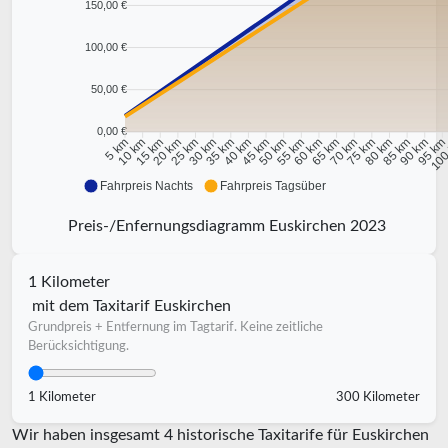
150,00 €
100,00 €
50,00 €
0,00 €
10 km
15 km
20 km
25 km
30 km
35 km
40 km
45 km
50 km
55 km
60 km
65 km
70 km
75 km
80 km
85 km
90 km
95 k
5 km
100
Fahrpreis Nachts
Fahrpreis Tagsüber
Preis-/Enfernungsdiagramm Euskirchen 2023
1 Kilometer
mit dem Taxitarif Euskirchen
Grundpreis + Entfernung im Tagtarif. Keine zeitliche
Berücksichtigung.
1 Kilometer
300 Kilometer
Wir haben insgesamt 4 historische Taxitarife für Euskirchen