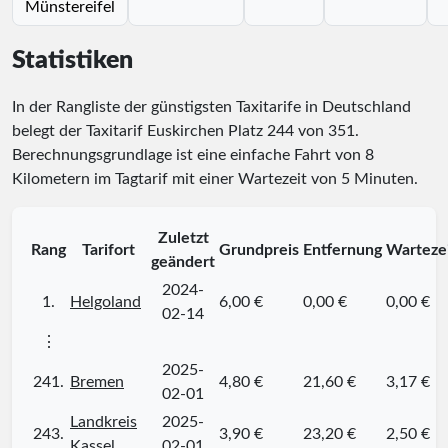
Münstereifel
Statistiken
In der Rangliste der günstigsten Taxitarife in Deutschland
belegt der Taxitarif Euskirchen Platz
244
von
351
.
Berechnungsgrundlage ist eine einfache Fahrt von 8
Kilometern im Tagtarif mit einer Wartezeit von 5 Minuten.
Zuletzt
Rang
Tarifort
Grundpreis
Entfernung
Warteze
geändert
2024-
1.
Helgoland
6,00 €
0,00 €
0,00 €
02-14
⋮
2025-
241.
Bremen
4,80 €
21,60 €
3,17 €
02-01
Landkreis
2025-
243.
3,90 €
23,20 €
2,50 €
Kassel
02-01