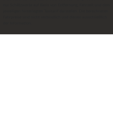
nur Schätzwerte auf Basis von Entfernung, Fahrzeit und dem
jeweiligen hinterlegten Taxitarif darstellen. Die berechneten
Fahrpreise sind nicht verbindlich und dienen ausschließlich
der Information.