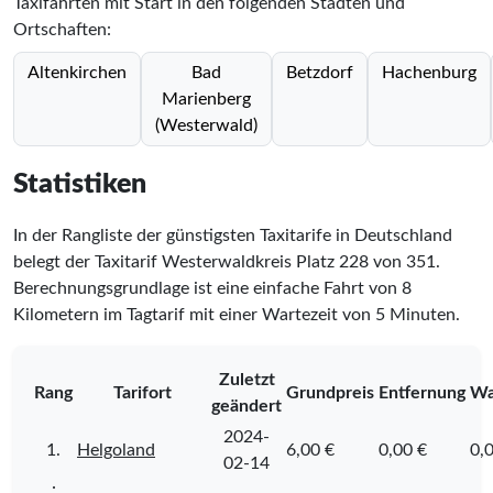
Taxifahrten mit Start in den folgenden Städten und
Ortschaften:
Altenkirchen
Bad
Betzdorf
Hachenburg
Marienberg
(Westerwald)
Statistiken
In der Rangliste der günstigsten Taxitarife in Deutschland
belegt der Taxitarif Westerwaldkreis Platz
228
von
351
.
Berechnungsgrundlage ist eine einfache Fahrt von 8
Kilometern im Tagtarif mit einer Wartezeit von 5 Minuten.
Zuletzt
Rang
Tarifort
Grundpreis
Entfernung
Wa
geändert
2024-
1.
Helgoland
6,00 €
0,00 €
0,
02-14