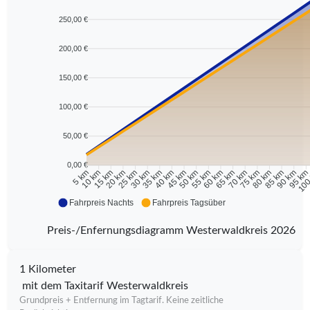
250,00 €
200,00 €
150,00 €
100,00 €
50,00 €
0,00 €
10 km
15 km
20 km
25 km
30 km
35 km
40 km
45 km
50 km
55 km
60 km
65 km
70 km
75 km
80 km
85 km
90 km
95 k
5 km
100
Fahrpreis Nachts
Fahrpreis Tagsüber
Preis-/Enfernungsdiagramm Westerwaldkreis 2026
1 Kilometer
mit dem Taxitarif Westerwaldkreis
Grundpreis + Entfernung im Tagtarif. Keine zeitliche