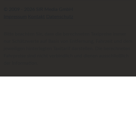
© 2009 - 2026 SIR Media GmbH
Impressum
Kontakt
Datenschutz
Bitte beachten Sie, dass die berechneten Taxipreise immer
nur Schätzwerte auf Basis von Entfernung, Fahrzeit und dem
jeweiligen hinterlegten Taxitarif darstellen. Die berechneten
Fahrpreise sind nicht verbindlich und dienen ausschließlich
der Information.