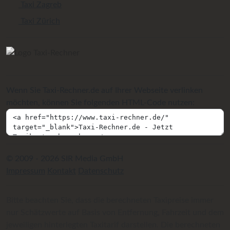
Taxi Zagreb
Taxi Zürich
Wenn Sie Taxi-Rechner.de auf Ihrer Webseite verlinken
möchten, können Sie folgenden HTML-Code nutzen:
© 2009 - 2026 SIR Media GmbH
Impressum
Kontakt
Datenschutz
Bitte beachten Sie, dass die berechneten Taxipreise immer
nur Schätzwerte auf Basis von Entfernung, Fahrzeit und dem
jeweiligen hinterlegten Taxitarif darstellen. Die berechneten