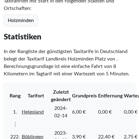
Taxifahrten mit Start in den folgenden Städten und
Ortschaften:
Holzminden
Statistiken
In der Rangliste der günstigsten Taxitarife in Deutschland
belegt der Taxitarif Landkreis Holzminden Platz
von
.
Berechnungsgrundlage ist eine einfache Fahrt von 8
Kilometern im Tagtarif mit einer Wartezeit von 5 Minuten.
Zuletzt
Rang
Tarifort
Grundpreis
Entfernung
Wartez
geändert
2024-
1.
Helgoland
6,00 €
0,00 €
0,00 €
02-14
⋮
2023-
222.
Böblingen
3,90 €
22,40 €
2,75 €