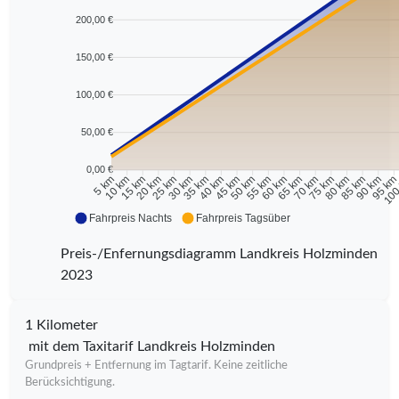
200,00 €
150,00 €
100,00 €
50,00 €
0,00 €
10 km
15 km
20 km
25 km
30 km
35 km
40 km
45 km
50 km
55 km
60 km
65 km
70 km
75 km
80 km
85 km
90 km
95 k
5 km
100
Fahrpreis Nachts
Fahrpreis Tagsüber
Preis-/Enfernungsdiagramm Landkreis Holzminden
2023
1 Kilometer
mit dem Taxitarif Landkreis Holzminden
Grundpreis + Entfernung im Tagtarif. Keine zeitliche
Berücksichtigung.