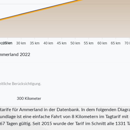
agsüber
25 km
30 km
35 km
40 km
45 km
50 km
55 km
60 km
65 km
70
mmerland 2022
itliche Berücksichtigung.
300 Kilometer
itarife für Ammerland in der Datenbank. In dem folgenden Diagr
undlage ist eine einfache Fahrt von 8 Kilometern im Tagtarif mi
67
Tagen gültig. Seit
2015
wurde der Tarif im Schnitt alle
1331
Ta