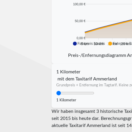
100,00 €
50,00 €
0,00 €
Fahrpreis Nachts
Fahrpreis T
5 km
10 km
15 km
20 km
Preis-/Enfernungsdiagramm A
1 Kilometer
mit dem Taxitarif Ammerland
Grundpreis + Entfernung im Tagtarif. Keine ze
1 Kilometer
Wir haben insgesamt 3 historische Tax
seit 2015 bis heute dar. Berechnungsgr
aktuelle Taxitarif Ammerland ist seit
14