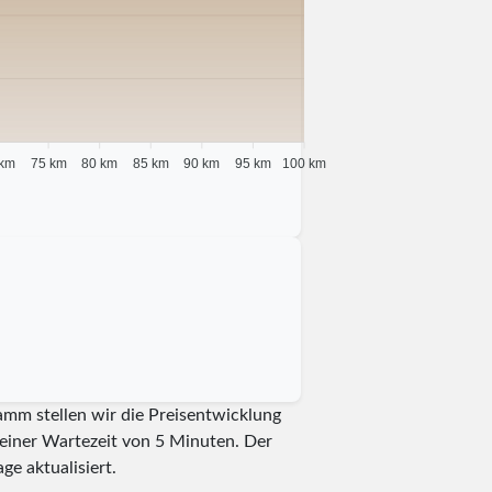
 km
75 km
80 km
85 km
90 km
95 km
100 km
amm stellen wir die Preisentwicklung
t einer Wartezeit von 5 Minuten.
Der
ge aktualisiert.