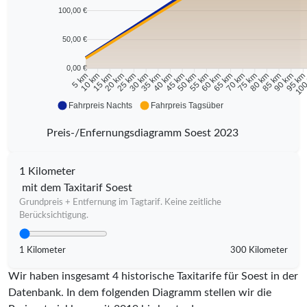
100,00 €
50,00 €
0,00 €
10 km
15 km
20 km
25 km
30 km
35 km
40 km
45 km
50 km
55 km
60 km
65 km
70 km
75 km
80 km
85 km
90 km
95 k
5 km
100
Fahrpreis Nachts
Fahrpreis Tagsüber
Preis-/Enfernungsdiagramm Soest 2023
1 Kilometer
mit dem Taxitarif Soest
Grundpreis + Entfernung im Tagtarif. Keine zeitliche
Berücksichtigung.
1 Kilometer
300 Kilometer
Wir haben insgesamt 4 historische Taxitarife für Soest in der
Datenbank. In dem folgenden Diagramm stellen wir die