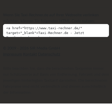
Wenn Sie Taxi-Rechner.de auf Ihrer Webseite verlinken
möchten, können Sie folgenden HTML-Code nutzen:
© 2009 - 2026 SIR Media GmbH
Impressum
Kontakt
Datenschutz
Bitte beachten Sie, dass die berechneten Taxipreise immer
nur Schätzwerte auf Basis von Entfernung, Fahrzeit und dem
jeweiligen hinterlegten Taxitarif darstellen. Die berechneten
Fahrpreise sind nicht verbindlich und dienen ausschließlich
der Information.