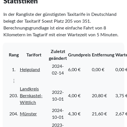
Statistiken
In der Rangliste der günstigsten Taxitarife in Deutschland
belegt der Taxitarif Soest Platz
205
von
351
.
Berechnungsgrundlage ist eine einfache Fahrt von 8
Kilometern im Tagtarif mit einer Wartezeit von 5 Minuten.
Zuletzt
Rang
Tarifort
Grundpreis
Entfernung
Warte
geändert
2024-
1.
Helgoland
6,00 €
0,00 €
0,00 
02-14
⋮
Landkreis
2022-
203.
Bernkastel-
4,00 €
20,80 €
3,75 
10-01
Wittlich
2024-
204.
Münster
4,30 €
21,60 €
2,67 
10-01
2023-