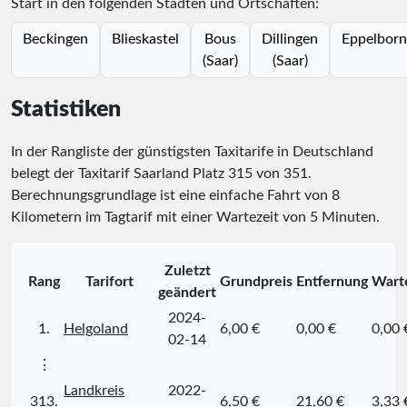
Start in den folgenden Städten und Ortschaften:
Beckingen
Blieskastel
Bous
Dillingen
Eppelborn
(Saar)
(Saar)
Statistiken
In der Rangliste der günstigsten Taxitarife in Deutschland
belegt der Taxitarif Saarland Platz
315
von
351
.
Berechnungsgrundlage ist eine einfache Fahrt von 8
Kilometern im Tagtarif mit einer Wartezeit von 5 Minuten.
Zuletzt
Rang
Tarifort
Grundpreis
Entfernung
Wart
geändert
2024-
1.
Helgoland
6,00 €
0,00 €
0,00 
02-14
⋮
Landkreis
2022-
313.
6,50 €
21,60 €
3,33 