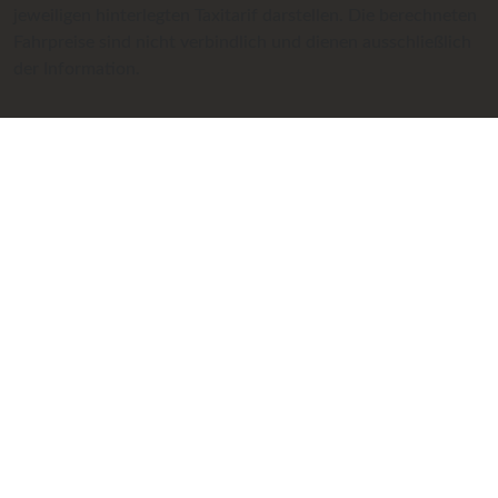
jeweiligen hinterlegten Taxitarif darstellen. Die berechneten
Fahrpreise sind nicht verbindlich und dienen ausschließlich
der Information.