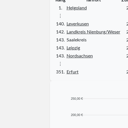
1.
Helgoland
⋮
140.
Leverkusen
142.
Landkreis Nienburg/Weser
143.
Saalekreis
143.
Leipzig
143.
Nordsachsen
⋮
351.
Erfurt
250,00 €
200,00 €