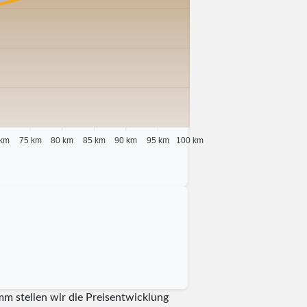
 km
75 km
80 km
85 km
90 km
95 km
100 km
mm stellen wir die Preisentwicklung