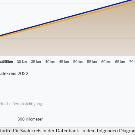
agsüber
25 km
30 km
35 km
40 km
45 km
50 km
55 km
60 km
65 km
70
alekreis 2022
itliche Berücksichtigung.
300 Kilometer
tarife für Saalekreis in der Datenbank. In dem folgenden Diagra