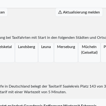
ken
Aktualisierung melden
ung bei Taxifahrten mit Start in den folgenden Städten und Orts
lsketal
Landsberg
Leuna
Merseburg
Mücheln
P
(Geiseltal)
ife in Deutschland belegt der Taxitarif Saalekreis Platz
143
von
3
tarif mit einer Wartezeit von 5 Minuten.
etzt geändert
Grundpreis
Entfernung
Wartezeit
Fahrpreis