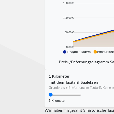
150,00 €
100,00 €
50,00 €
0,00 €
Fahrpreis Nachts
Fahrpreis T
5 km
10 km
15 km
20 km
Preis-/Enfernungsdiagramm Sa
1 Kilometer
mit dem Taxitarif Saalekreis
Grundpreis + Entfernung im Tagtarif. Keine ze
1 Kilometer
Wir haben insgesamt 3 historische Taxi