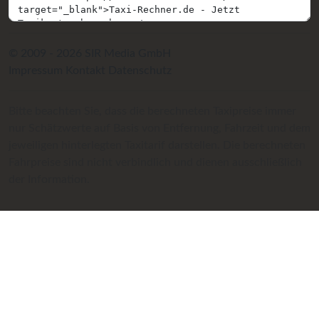
© 2009 - 2026 SIR Media GmbH
Impressum
Kontakt
Datenschutz
Bitte beachten Sie, dass die berechneten Taxipreise immer
nur Schätzwerte auf Basis von Entfernung, Fahrzeit und dem
jeweiligen hinterlegten Taxitarif darstellen. Die berechneten
Fahrpreise sind nicht verbindlich und dienen ausschließlich
der Information.