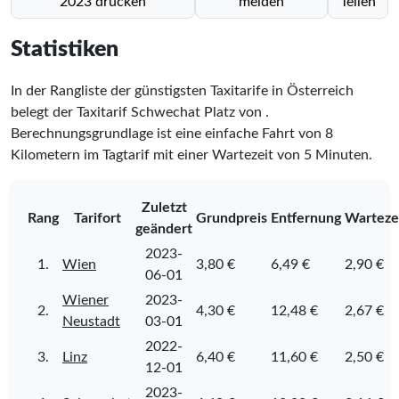
2023 drucken
melden
Teilen
Statistiken
In der Rangliste der günstigsten Taxitarife in Österreich
belegt der Taxitarif Schwechat Platz
von
.
Berechnungsgrundlage ist eine einfache Fahrt von 8
Kilometern im Tagtarif mit einer Wartezeit von 5 Minuten.
Zuletzt
Rang
Tarifort
Grundpreis
Entfernung
Warteze
geändert
2023-
1.
Wien
3,80 €
6,49 €
2,90 €
06-01
Wiener
2023-
2.
4,30 €
12,48 €
2,67 €
Neustadt
03-01
2022-
3.
Linz
6,40 €
11,60 €
2,50 €
12-01
2023-