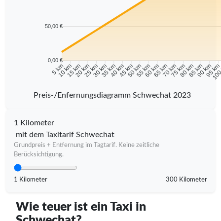
50,00 €
0,00 €
10 km
15 km
20 km
25 km
30 km
35 km
40 km
45 km
50 km
55 km
60 km
65 km
70 km
75 km
80 km
85 km
90 km
95 k
5 km
100
Preis-/Enfernungsdiagramm Schwechat 2023
1 Kilometer
mit dem Taxitarif Schwechat
Grundpreis + Entfernung im Tagtarif. Keine zeitliche
Berücksichtigung.
1 Kilometer
300 Kilometer
Wie teuer ist ein Taxi in
Schwechat?