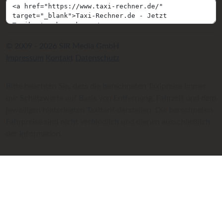
© 2009 - 2026 SIR Media GmbH
Impressum
Kontakt
Datenschutz
Bitte beachten Sie, dass die berechneten Taxipreise immer
nur Schätzwerte auf Basis von Entfernung, Fahrzeit und dem
jeweiligen hinterlegten Taxitarif darstellen. Die berechneten
Fahrpreise sind nicht verbindlich und dienen ausschließlich
der Information.