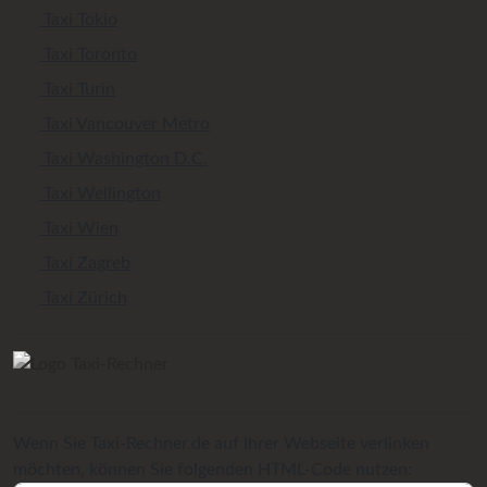
Taxi Tokio
Taxi Toronto
Taxi Turin
Taxi Vancouver Metro
Taxi Washington D.C.
Taxi Wellington
Taxi Wien
Taxi Zagreb
Taxi Zürich
Wenn Sie Taxi-Rechner.de auf Ihrer Webseite verlinken
möchten, können Sie folgenden HTML-Code nutzen: