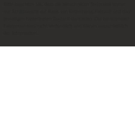
Bitte beachten Sie, dass die berechneten Taxipreise immer
nur Schätzwerte auf Basis von Entfernung, Fahrzeit und dem
jeweiligen hinterlegten Taxitarif darstellen. Die berechneten
Fahrpreise sind nicht verbindlich und dienen ausschließlich
der Information.