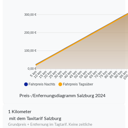
300,00 €
200,00 €
100,00 €
0,00 €
10 km
15 km
20 km
25 km
30 km
35 km
40 km
45 km
50 km
55 km
60 km
65 km
70 km
75 km
80 km
85 km
90 km
95 k
5 km
100
Fahrpreis Nachts
Fahrpreis Tagsüber
Preis-/Enfernungsdiagramm Salzburg 2024
1 Kilometer
mit dem Taxitarif Salzburg
Grundpreis + Entfernung im Tagtarif. Keine zeitliche