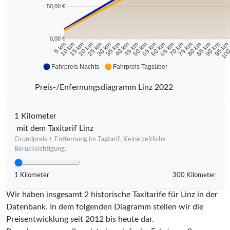
50,00 €
0,00 €
10 km
15 km
20 km
25 km
30 km
35 km
40 km
45 km
50 km
55 km
60 km
65 km
70 km
75 km
80 km
85 km
90 km
95 k
5 km
100
Fahrpreis Nachts
Fahrpreis Tagsüber
Preis-/Enfernungsdiagramm Linz 2022
1 Kilometer
mit dem Taxitarif Linz
Grundpreis + Entfernung im Tagtarif. Keine zeitliche
Berücksichtigung.
1 Kilometer
300 Kilometer
Wir haben insgesamt 2 historische Taxitarife für Linz in der
Datenbank. In dem folgenden Diagramm stellen wir die
Preisentwicklung seit 2012 bis heute dar.