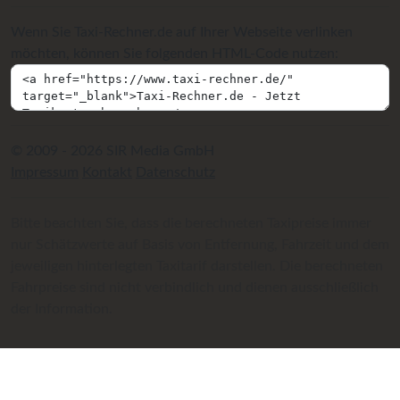
Wenn Sie Taxi-Rechner.de auf Ihrer Webseite verlinken
möchten, können Sie folgenden HTML-Code nutzen:
© 2009 - 2026 SIR Media GmbH
Impressum
Kontakt
Datenschutz
Bitte beachten Sie, dass die berechneten Taxipreise immer
nur Schätzwerte auf Basis von Entfernung, Fahrzeit und dem
jeweiligen hinterlegten Taxitarif darstellen. Die berechneten
Fahrpreise sind nicht verbindlich und dienen ausschließlich
der Information.