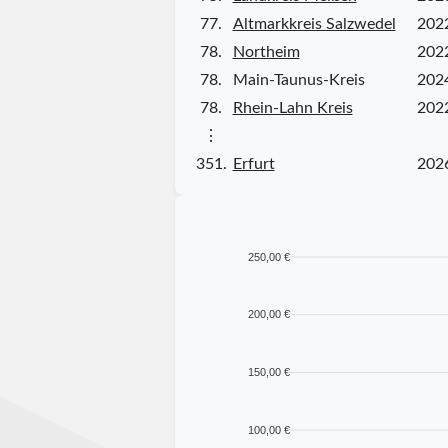
77.
Altmarkkreis Salzwedel
202
78.
Northeim
202
78.
Main-Taunus-Kreis
202
78.
Rhein-Lahn Kreis
202
⋮
351.
Erfurt
202
250,00 €
200,00 €
150,00 €
100,00 €