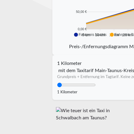
50,00 €
0,00 €
Fahrpreis Nachts
Fahrpreis T
5 km
10 km
15 km
20 km
Preis-/Enfernungsdiagramm M
1 Kilometer
mit dem Taxitarif Main-Taunus-Krei
Grundpreis + Entfernung im Tagtarif. Keine ze
1 Kilometer