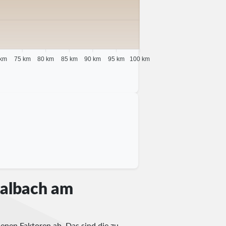
 km
75 km
80 km
85 km
90 km
95 km
100 km
hwalbach am
enen Faktoren ab. Das sind die zu