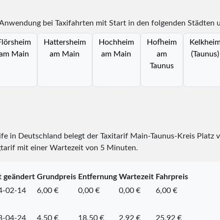
 Anwendung bei Taxifahrten mit Start in den folgenden Städten 
Flörsheim
Hattersheim
Hochheim
Hofheim
Kelkhei
am Main
am Main
am Main
am
(Taunus)
Taunus
rife in Deutschland belegt der Taxitarif Main-Taunus-Kreis Platz
tarif mit einer Wartezeit von 5 Minuten.
t geändert
Grundpreis
Entfernung
Wartezeit
Fahrpreis
4-02-14
6,00 €
0,00 €
0,00 €
6,00 €
3-04-24
4,50 €
18,50 €
2,92 €
25,92 €