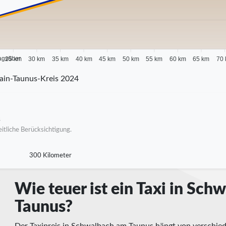
agsüber
25 km
30 km
35 km
40 km
45 km
50 km
55 km
60 km
65 km
70
ain-Taunus-Kreis 2024
s
itliche Berücksichtigung.
300 Kilometer
Wie teuer ist ein Taxi in Sc
Taunus?
Der Taxipreis in Schwalbach am Taunus hängt von verschied