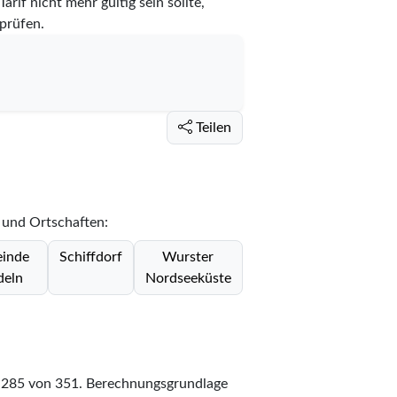
rif nicht mehr gültig sein sollte,
prüfen.
Teilen
 und Ortschaften:
inde
Schiffdorf
Wurster
deln
Nordseeküste
z
285
von
351
. Berechnungsgrundlage