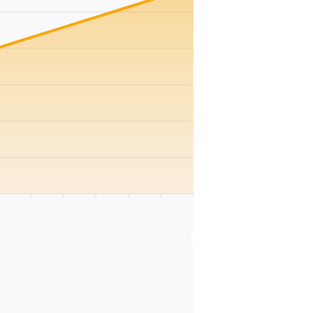
 km
75 km
80 km
85 km
90 km
95 km
100 km