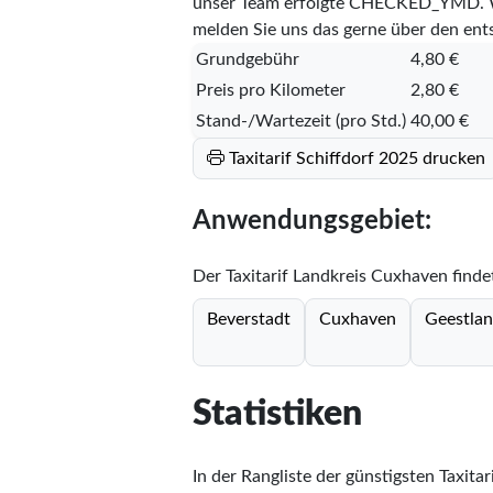
unser Team erfolgte
CHECKED_YMD
.
melden Sie uns das gerne über den en
Grundgebühr
4,80 €
Preis pro Kilometer
2,80 €
Stand-/Wartezeit (pro Std.)
40,00 €
Taxitarif Schiffdorf 2025 drucken
Anwendungsgebiet:
Der Taxitarif Landkreis Cuxhaven find
Beverstadt
Cuxhaven
Geestla
Statistiken
In der Rangliste der günstigsten Taxita