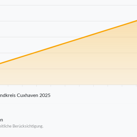
25 km
30 km
35 km
40 km
45 km
50 km
55 km
60 km
65 km
70
andkreis Cuxhaven 2025
en
itliche Berücksichtigung.