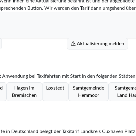
 Wenn Ihnen eine Aktualisierung bekannt ist und der abgebildete Ta
tsprechenden Button. Wir werden den Tarif dann umgehend über
Aktualisierung melden
et Anwendung bei Taxifahrten mit Start in den folgenden Städten
nd
Hagen im
Loxstedt
Samtgemeinde
Samtgeme
Bremischen
Hemmoor
Land Ha
rife in Deutschland belegt der Taxitarif Landkreis Cuxhaven Plat