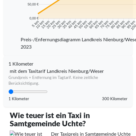
50,00 €
0,00 €
10 km
15 km
20 km
25 km
30 km
35 km
40 km
45 km
50 km
55 km
60 km
65 km
70 km
75 km
80 km
85 km
90 km
95 k
5 km
100
Preis-/Enfernungsdiagramm Landkreis Nienburg/Wes
2023
1 Kilometer
mit dem Taxitarif Landkreis Nienburg/Weser
Grundpreis + Entfernung im Tagtarif. Keine zeitliche
Berücksichtigung.
1 Kilometer
300 Kilometer
Wie teuer ist ein Taxi in
Samtgemeinde Uchte?
Der Taxipreis in Samtgemeinde Uchte