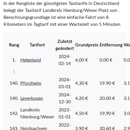
In der Rangliste der günstigsten Taxitarife in Deutschland
belegt der Taxitarif Landkreis Nienburg/Weser Platz
von
.
Berechnungsgrundlage ist eine einfache Fahrt von 8
Kilometern im Tagtarif mit einer Wartezeit von 5 Minuten.
Zuletzt
Rang
Tarifort
Grundpreis
Entfernung
Wa
geändert
2024-
1.
Helgoland
6,00 €
0,00 €
0,0
02-14
⋮
2024-
140.
Pforzheim
4,30 €
19,90 €
3,1
03-01
2024-
140.
Leverkusen
4,20 €
20,00 €
3,1
12-30
Landkreis
2023-
142.
4,50 €
19,90 €
3,0
Nienburg/Weser
01-01
2022-
143.
Nordsachsen
3,90 €
20,60 €
2,9