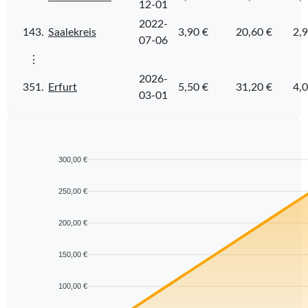
12-01
2022-
143.
Saalekreis
3,90 €
20,60 €
2,9
07-06
⋮
2026-
351.
Erfurt
5,50 €
31,20 €
4,0
03-01
300,00 €
250,00 €
200,00 €
150,00 €
100,00 €