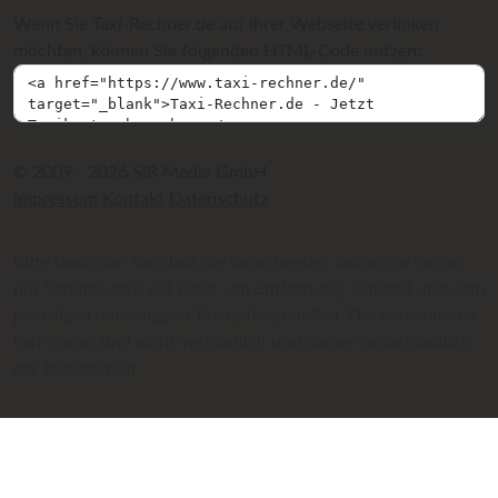
Wenn Sie Taxi-Rechner.de auf Ihrer Webseite verlinken
möchten, können Sie folgenden HTML-Code nutzen:
© 2009 - 2026 SIR Media GmbH
Impressum
Kontakt
Datenschutz
Bitte beachten Sie, dass die berechneten Taxipreise immer
nur Schätzwerte auf Basis von Entfernung, Fahrzeit und dem
jeweiligen hinterlegten Taxitarif darstellen. Die berechneten
Fahrpreise sind nicht verbindlich und dienen ausschließlich
der Information.