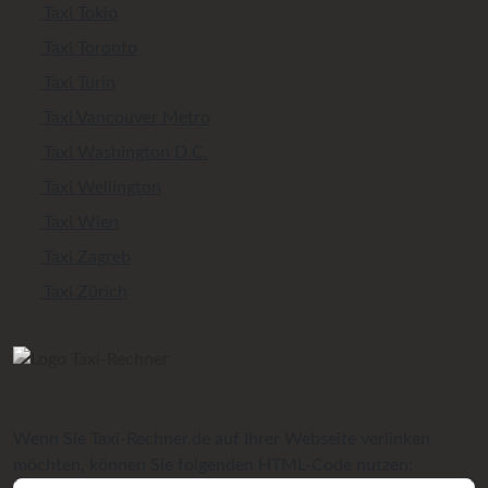
Taxi Tokio
Taxi Toronto
Taxi Turin
Taxi Vancouver Metro
Taxi Washington D.C.
Taxi Wellington
Taxi Wien
Taxi Zagreb
Taxi Zürich
Wenn Sie Taxi-Rechner.de auf Ihrer Webseite verlinken
möchten, können Sie folgenden HTML-Code nutzen: