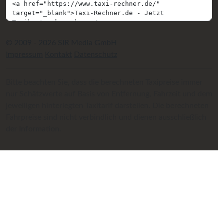
© 2009 - 2026 SIR Media GmbH
Impressum
Kontakt
Datenschutz
Bitte beachten Sie, dass die berechneten Taxipreise immer
nur Schätzwerte auf Basis von Entfernung, Fahrzeit und dem
jeweiligen hinterlegten Taxitarif darstellen. Die berechneten
Fahrpreise sind nicht verbindlich und dienen ausschließlich
der Information.