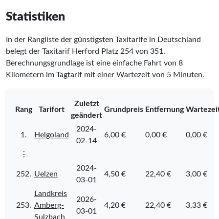
Statistiken
In der Rangliste der günstigsten Taxitarife in Deutschland
belegt der Taxitarif Herford Platz
254
von
351
.
Berechnungsgrundlage ist eine einfache Fahrt von 8
Kilometern im Tagtarif mit einer Wartezeit von 5 Minuten.
Zuletzt
Rang
Tarifort
Grundpreis
Entfernung
Wartezei
geändert
2024-
1.
Helgoland
6,00 €
0,00 €
0,00 €
02-14
⋮
2024-
252.
Uelzen
4,50 €
22,40 €
3,00 €
03-01
Landkreis
2026-
253.
Amberg-
4,20 €
22,40 €
3,33 €
03-01
Sulzbach