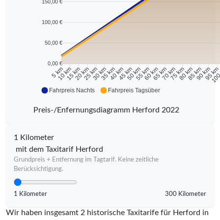
150,00 €
100,00 €
50,00 €
0,00 €
10 km
15 km
20 km
25 km
30 km
35 km
40 km
45 km
50 km
55 km
60 km
65 km
70 km
75 km
80 km
85 km
90 km
95 k
5 km
100
Fahrpreis Nachts
Fahrpreis Tagsüber
Preis-/Enfernungsdiagramm Herford 2022
1 Kilometer
mit dem Taxitarif Herford
Grundpreis + Entfernung im Tagtarif. Keine zeitliche
Berücksichtigung.
1 Kilometer
300 Kilometer
Wir haben insgesamt 2 historische Taxitarife für Herford in