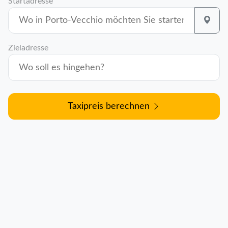
Startadresse
Zieladresse
Taxipreis berechnen