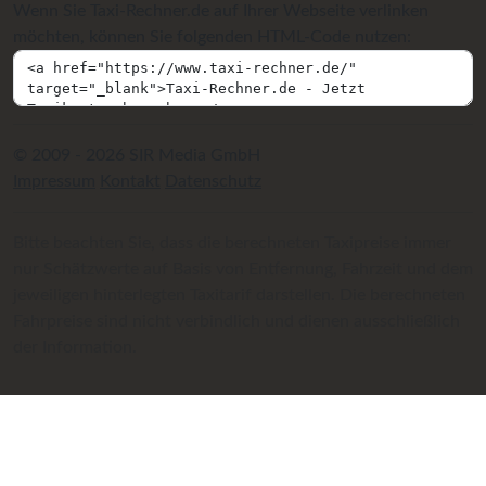
Wenn Sie Taxi-Rechner.de auf Ihrer Webseite verlinken
möchten, können Sie folgenden HTML-Code nutzen:
© 2009 - 2026 SIR Media GmbH
Impressum
Kontakt
Datenschutz
Bitte beachten Sie, dass die berechneten Taxipreise immer
nur Schätzwerte auf Basis von Entfernung, Fahrzeit und dem
jeweiligen hinterlegten Taxitarif darstellen. Die berechneten
Fahrpreise sind nicht verbindlich und dienen ausschließlich
der Information.