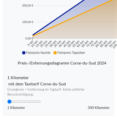
200,00 €
100,00 €
0,00 €
10 km
15 km
20 km
25 km
30 km
35 km
40 km
45 km
50 km
55 km
60 km
65 km
70 km
75 km
80 km
85 km
90 km
95 k
5 km
100
Fahrpreis Nachts
Fahrpreis Tagsüber
Preis-/Enfernungsdiagramm Corse-du-Sud 2024
1 Kilometer
mit dem Taxitarif Corse-du-Sud
Grundpreis + Entfernung im Tagtarif. Keine zeitliche
Berücksichtigung.
1 Kilometer
300 Kilometer