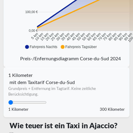
100,00 €
0,00 €
10 km
15 km
20 km
25 km
30 km
35 km
40 km
45 km
50 km
55 km
60 km
65 km
70 km
75 km
80 km
85 km
90 km
95 k
5 km
100
Fahrpreis Nachts
Fahrpreis Tagsüber
Preis-/Enfernungsdiagramm Corse-du-Sud 2024
1 Kilometer
mit dem Taxitarif Corse-du-Sud
Grundpreis + Entfernung im Tagtarif. Keine zeitliche
Berücksichtigung.
1 Kilometer
300 Kilometer
Wie teuer ist ein Taxi in Ajaccio?