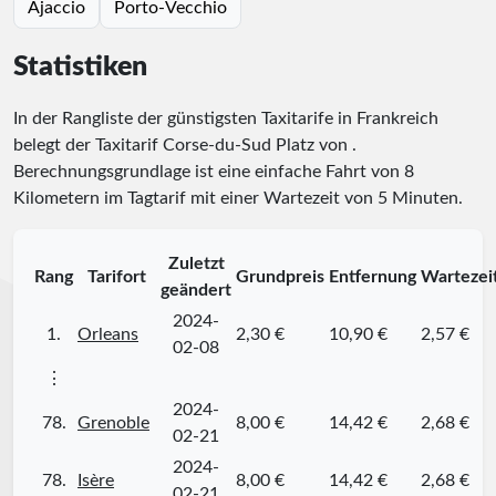
Ajaccio
Porto-Vecchio
Statistiken
In der Rangliste der günstigsten Taxitarife in Frankreich
belegt der Taxitarif Corse-du-Sud Platz
von
.
Berechnungsgrundlage ist eine einfache Fahrt von 8
Kilometern im Tagtarif mit einer Wartezeit von 5 Minuten.
Zuletzt
Rang
Tarifort
Grundpreis
Entfernung
Wartezei
geändert
2024-
1.
Orleans
2,30 €
10,90 €
2,57 €
02-08
⋮
2024-
78.
Grenoble
8,00 €
14,42 €
2,68 €
02-21
2024-
78.
Isère
8,00 €
14,42 €
2,68 €
02-21