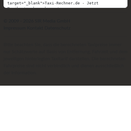
© 2009 - 2026 SIR Media GmbH
Impressum
Kontakt
Datenschutz
Bitte beachten Sie, dass die berechneten Taxipreise immer
nur Schätzwerte auf Basis von Entfernung, Fahrzeit und dem
jeweiligen hinterlegten Taxitarif darstellen. Die berechneten
Fahrpreise sind nicht verbindlich und dienen ausschließlich
der Information.