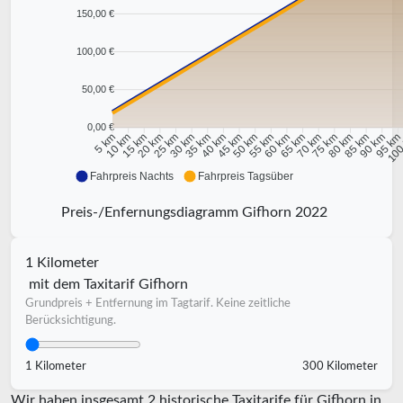
150,00 €
100,00 €
50,00 €
0,00 €
10 km
15 km
20 km
25 km
30 km
35 km
40 km
45 km
50 km
55 km
60 km
65 km
70 km
75 km
80 km
85 km
90 km
95 k
5 km
100
Fahrpreis Nachts
Fahrpreis Tagsüber
Preis-/Enfernungsdiagramm Gifhorn 2022
1 Kilometer
mit dem Taxitarif Gifhorn
Grundpreis + Entfernung im Tagtarif. Keine zeitliche
Berücksichtigung.
1 Kilometer
300 Kilometer
Wir haben insgesamt 2 historische Taxitarife für Gifhorn in