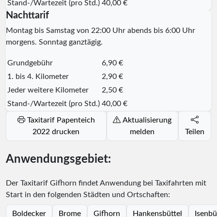
Stand-/Wartezeit (pro Std.)
40,00 €
Nachttarif
Montag bis Samstag von 22:00 Uhr abends bis 6:00 Uhr
morgens. Sonntag ganztägig.
Grundgebühr
6,90 €
1. bis 4. Kilometer
2,90 €
Jeder weitere Kilometer
2,50 €
Stand-/Wartezeit (pro Std.)
40,00 €
Taxitarif Papenteich
Aktualisierung
2022 drucken
melden
Teilen
Anwendungsgebiet:
Der Taxitarif Gifhorn findet Anwendung bei Taxifahrten mit
Start in den folgenden Städten und Ortschaften:
Boldecker
Brome
Gifhorn
Hankensbüttel
Isenbü