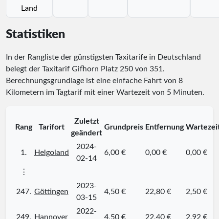
Land
Statistiken
In der Rangliste der günstigsten Taxitarife in Deutschland
belegt der Taxitarif Gifhorn Platz
250
von
351
.
Berechnungsgrundlage ist eine einfache Fahrt von 8
Kilometern im Tagtarif mit einer Wartezeit von 5 Minuten.
Zuletzt
Rang
Tarifort
Grundpreis
Entfernung
Wartezei
geändert
2024-
1.
Helgoland
6,00 €
0,00 €
0,00 €
02-14
⋮
2023-
247.
Göttingen
4,50 €
22,80 €
2,50 €
03-15
2022-
249.
Hannover
4,50 €
22,40 €
2,92 €