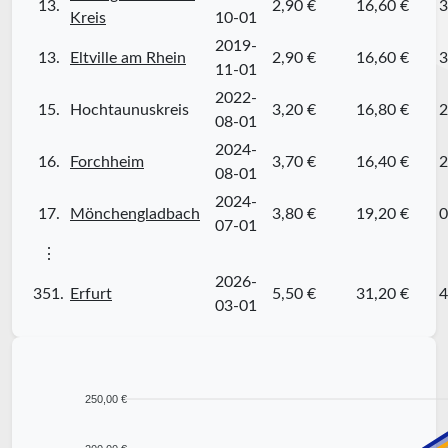
13.
2,90 €
16,60 €
3
Kreis
10-01
2019-
13.
Eltville am Rhein
2,90 €
16,60 €
3
11-01
2022-
15.
Hochtaunuskreis
3,20 €
16,80 €
2
08-01
2024-
16.
Forchheim
3,70 €
16,40 €
2
08-01
2024-
17.
Mönchengladbach
3,80 €
19,20 €
0
07-01
⋮
2026-
351.
Erfurt
5,50 €
31,20 €
4
03-01
250,00 €