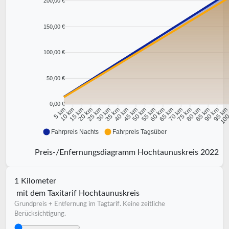
200,00 €
150,00 €
100,00 €
50,00 €
0,00 €
10 km
15 km
20 km
25 km
30 km
35 km
40 km
45 km
50 km
55 km
60 km
65 km
70 km
75 km
80 km
85 km
90 km
95 k
5 km
100
Fahrpreis Nachts
Fahrpreis Tagsüber
Preis-/Enfernungsdiagramm Hochtaunuskreis 2022
1 Kilometer
mit dem Taxitarif Hochtaunuskreis
Grundpreis + Entfernung im Tagtarif. Keine zeitliche
Berücksichtigung.