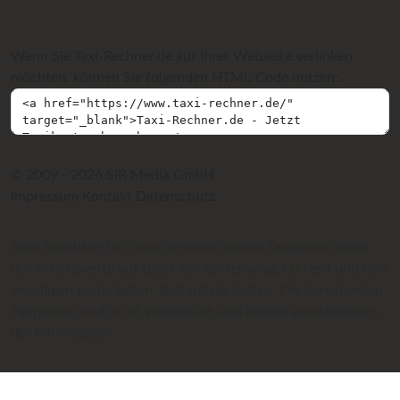
Wenn Sie Taxi-Rechner.de auf Ihrer Webseite verlinken
möchten, können Sie folgenden HTML-Code nutzen:
© 2009 - 2026 SIR Media GmbH
Impressum
Kontakt
Datenschutz
Bitte beachten Sie, dass die berechneten Taxipreise immer
nur Schätzwerte auf Basis von Entfernung, Fahrzeit und dem
jeweiligen hinterlegten Taxitarif darstellen. Die berechneten
Fahrpreise sind nicht verbindlich und dienen ausschließlich
der Information.