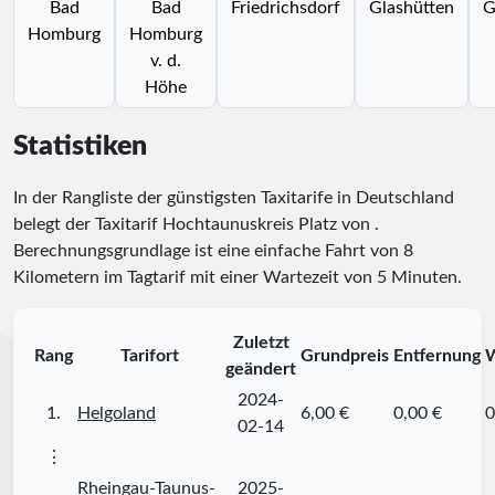
Bad
Bad
Friedrichsdorf
Glashütten
G
Homburg
Homburg
v. d.
Höhe
Statistiken
In der Rangliste der günstigsten Taxitarife in Deutschland
belegt der Taxitarif Hochtaunuskreis Platz
von
.
Berechnungsgrundlage ist eine einfache Fahrt von 8
Kilometern im Tagtarif mit einer Wartezeit von 5 Minuten.
Zuletzt
Rang
Tarifort
Grundpreis
Entfernung
W
geändert
2024-
1.
Helgoland
6,00 €
0,00 €
0
02-14
⋮
Rheingau-Taunus-
2025-