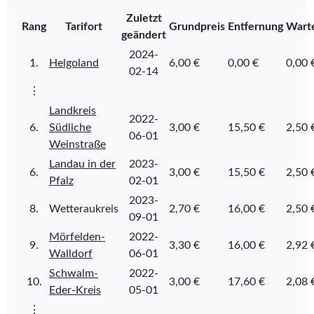
Zuletzt
Rang
Tarifort
Grundpreis
Entfernung
Warte
geändert
2024-
1.
Helgoland
6,00 €
0,00 €
0,00 
02-14
⋮
Landkreis
2022-
6.
Südliche
3,00 €
15,50 €
2,50 
06-01
Weinstraße
Landau in der
2023-
6.
3,00 €
15,50 €
2,50 
Pfalz
02-01
2023-
8.
Wetteraukreis
2,70 €
16,00 €
2,50 
09-01
Mörfelden-
2022-
9.
3,30 €
16,00 €
2,92 
Walldorf
06-01
Schwalm-
2022-
10.
3,00 €
17,60 €
2,08 
Eder-Kreis
05-01
⋮