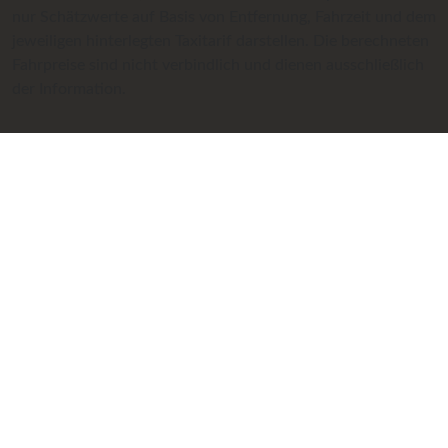
nur Schätzwerte auf Basis von Entfernung, Fahrzeit und dem
jeweiligen hinterlegten Taxitarif darstellen. Die berechneten
Fahrpreise sind nicht verbindlich und dienen ausschließlich
der Information.