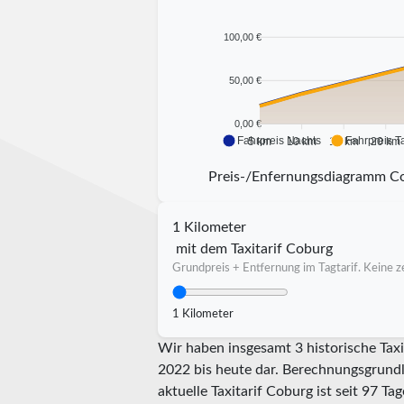
100,00 €
50,00 €
0,00 €
Fahrpreis Nachts
Fahrpreis T
5 km
10 km
15 km
20 km
Preis-/Enfernungsdiagramm C
1 Kilometer
mit dem Taxitarif Coburg
Grundpreis + Entfernung im Tagtarif. Keine ze
1 Kilometer
Wir haben insgesamt 3 historische Taxi
2022 bis heute dar. Berechnungsgrundla
aktuelle Taxitarif Coburg ist seit
97
Tage