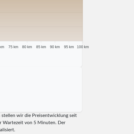
 km
75 km
80 km
85 km
90 km
95 km
100 km
tellen wir die Preisentwicklung seit
er Wartezeit von 5 Minuten.
Der
lisiert.