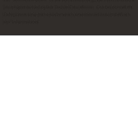
jeweiligen hinterlegten Taxitarif darstellen. Die berechneten
Fahrpreise sind nicht verbindlich und dienen ausschließlich
der Information.