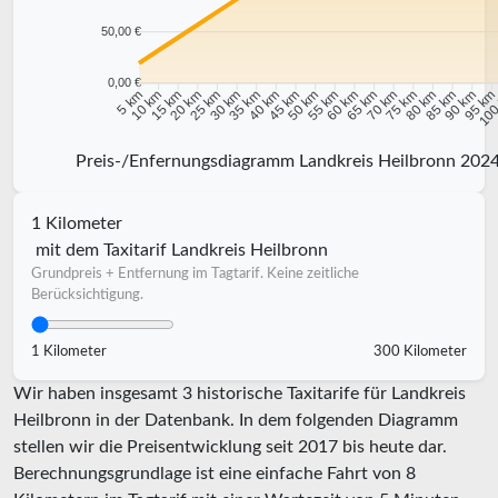
50,00 €
0,00 €
10 km
15 km
20 km
25 km
30 km
35 km
40 km
45 km
50 km
55 km
60 km
65 km
70 km
75 km
80 km
85 km
90 km
95 k
5 km
100
Preis-/Enfernungsdiagramm Landkreis Heilbronn 202
1 Kilometer
mit dem Taxitarif Landkreis Heilbronn
Grundpreis + Entfernung im Tagtarif. Keine zeitliche
Berücksichtigung.
1 Kilometer
300 Kilometer
Wir haben insgesamt 3 historische Taxitarife für Landkreis
Heilbronn in der Datenbank. In dem folgenden Diagramm
stellen wir die Preisentwicklung seit 2017 bis heute dar.
Berechnungsgrundlage ist eine einfache Fahrt von 8