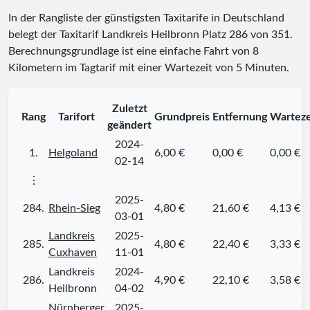
In der Rangliste der günstigsten Taxitarife in Deutschland
belegt der Taxitarif Landkreis Heilbronn Platz
286
von
351
.
Berechnungsgrundlage ist eine einfache Fahrt von 8
Kilometern im Tagtarif mit einer Wartezeit von 5 Minuten.
Zuletzt
Rang
Tarifort
Grundpreis
Entfernung
Warteze
geändert
2024-
1.
Helgoland
6,00 €
0,00 €
0,00 €
02-14
⋮
2025-
284.
Rhein-Sieg
4,80 €
21,60 €
4,13 €
03-01
Landkreis
2025-
285.
4,80 €
22,40 €
3,33 €
Cuxhaven
11-01
Landkreis
2024-
286.
4,90 €
22,10 €
3,58 €
Heilbronn
04-02
Nürnberger
2025-