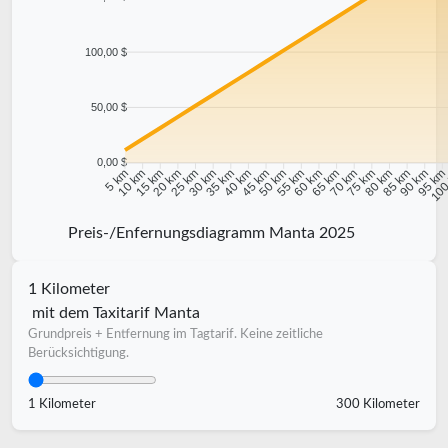
100,00 $
50,00 $
0,00 $
10 km
15 km
20 km
25 km
30 km
35 km
40 km
45 km
50 km
55 km
60 km
65 km
70 km
75 km
80 km
85 km
90 km
95 k
5 km
100
Preis-/Enfernungsdiagramm Manta 2025
1 Kilometer
mit dem Taxitarif Manta
Grundpreis + Entfernung im Tagtarif. Keine zeitliche
Berücksichtigung.
1 Kilometer
300 Kilometer