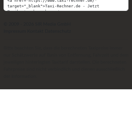
© 2009 - 2026 SIR Media GmbH
Impressum
Kontakt
Datenschutz
Bitte beachten Sie, dass die berechneten Taxipreise immer
nur Schätzwerte auf Basis von Entfernung, Fahrzeit und dem
jeweiligen hinterlegten Taxitarif darstellen. Die berechneten
Fahrpreise sind nicht verbindlich und dienen ausschließlich
der Information.