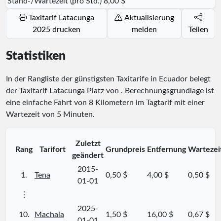
Stand-/Wartezeit (pro Std.)
8,00 $
Taxitarif Latacunga
Aktualisierung
2025 drucken
melden
Teilen
Statistiken
In der Rangliste der günstigsten Taxitarife in Ecuador belegt
der Taxitarif Latacunga Platz
von
. Berechnungsgrundlage ist
eine einfache Fahrt von 8 Kilometern im Tagtarif mit einer
Wartezeit von 5 Minuten.
Zuletzt
Rang
Tarifort
Grundpreis
Entfernung
Wartezei
geändert
2015-
1.
Tena
0,50 $
4,00 $
0,50 $
01-01
⋮
2025-
10.
Machala
1,50 $
16,00 $
0,67 $
01-01