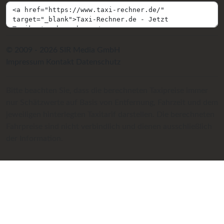
© 2009 - 2026 SIR Media GmbH
Impressum
Kontakt
Datenschutz
Bitte beachten Sie, dass die berechneten Taxipreise immer
nur Schätzwerte auf Basis von Entfernung, Fahrzeit und dem
jeweiligen hinterlegten Taxitarif darstellen. Die berechneten
Fahrpreise sind nicht verbindlich und dienen ausschließlich
der Information.