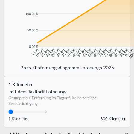
100,00 $
50,00 $
0,00 $
10 km
15 km
20 km
25 km
30 km
35 km
40 km
45 km
50 km
55 km
60 km
65 km
70 km
75 km
80 km
85 km
90 km
95 k
5 km
100
Preis-/Enfernungsdiagramm Latacunga 2025
1 Kilometer
mit dem Taxitarif Latacunga
Grundpreis + Entfernung im Tagtarif. Keine zeitliche
Berücksichtigung.
1 Kilometer
300 Kilometer