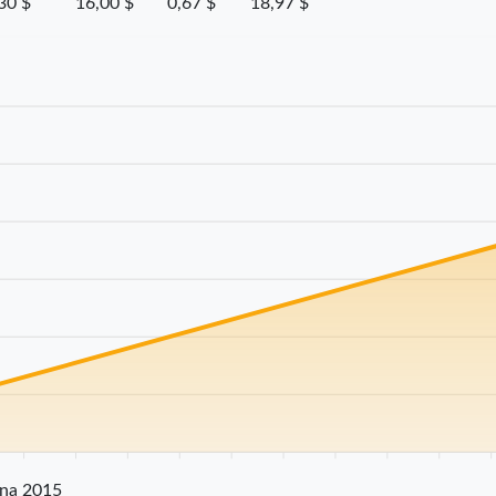
30 $
16,00 $
0,67 $
18,97 $
25 km
30 km
35 km
40 km
45 km
50 km
55 km
60 km
65 km
70 
ena 2015