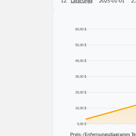
12.
Latacunga
2025-01-01
2,
60,00 $
50,00 $
40,00 $
30,00 $
20,00 $
10,00 $
0,00 $
5 km
10 km
15 km
20 km
Preis-/Enfernungsdiagramm T