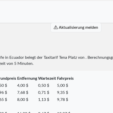
Aktualisierung melden
ife in Ecuador belegt der Taxitarif Tena Platz
von
. Berechnungsgr
zeit von 5 Minuten.
undpreis
Entfernung
Wartezeit
Fahrpreis
50 $
4,00 $
0,50 $
5,00 $
96 $
7,68 $
0,71 $
9,35 $
65 $
8,00 $
1,13 $
9,78 $