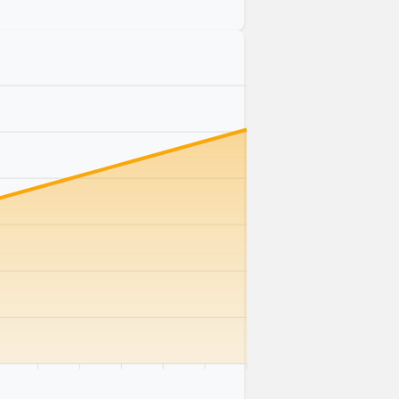
km
75 km
80 km
85 km
90 km
95 km
100 km