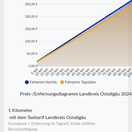
250,00 €
200,00 €
150,00 €
100,00 €
50,00 €
0,00 €
10 km
15 km
20 km
25 km
30 km
35 km
40 km
45 km
50 km
55 km
60 km
65 km
70 km
75 km
80 km
85 km
90 km
95 k
5 km
100
Fahrpreis Nachts
Fahrpreis Tagsüber
Preis-/Enfernungsdiagramm Landkreis Ostallgäu 2024
1 Kilometer
mit dem Taxitarif Landkreis Ostallgäu
Grundpreis + Entfernung im Tagtarif. Keine zeitliche
Berücksichtigung.